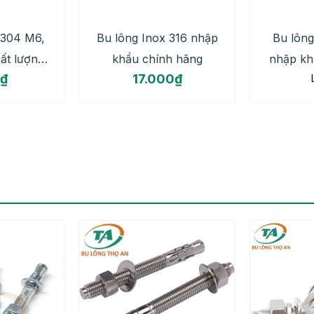
 304 M6,
Bu lông Inox 316 nhập
Bu lông
ất lượng
khẩu chính hãng
nhập kh
₫
17.000
₫
chi tiết
cao, giá