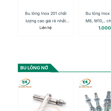
Bu lông Inox 201 chất
Bu lông Inox
lượng cao giá rẻ nhất
M8, M10,.. ch
1.000
Liên hệ
2026
cao, báo giá 
BU LÔNG NỞ