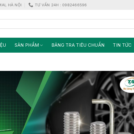
MAI, HÀ NỘI
TƯ VẤN 24H : 0982466596
IỆU
SẢN PHẨM
BẢNG TRA TIÊU CHUẨN
TIN TỨC