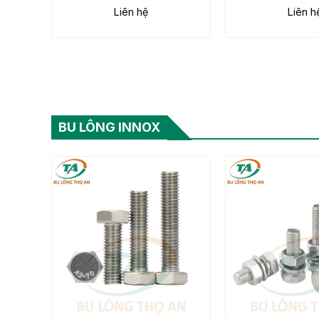
Liên hệ
Liên h
304, 3
BU LÔNG INNOX