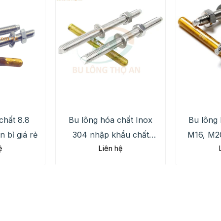
chất 8.8
Bu lông hóa chất Inox
Bu lông 
 bỉ giá rẻ
304 nhập khẩu chất
M16, M20
ệ
Liên hệ
lượng cao, giá rẻ, uy tín
giá chi