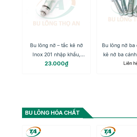
Bu lông nở – tắc kê nở
Bu lông nở ba
Inox 201 nhập khẩu,
kê nở ba cánh
23.000
₫
Liên h
chất lượng, giá rẻ
lượng 
BU LÔNG HÓA CHẤT