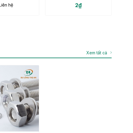
2
₫
Liên hệ
04, 316, 316L
Xem tất cả