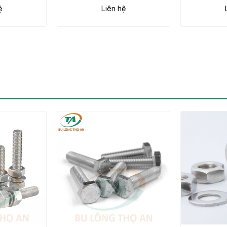
ệ
Liên hệ
16
201, 3