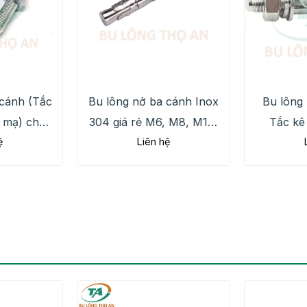
 cánh (Tắc
Bu lông nở ba cánh Inox
Bu lông 
 mạ) chất
304 giá rẻ M6, M8, M10,
Tắc kê
ệ
Liên hệ
cao
M12, M16
chính hã