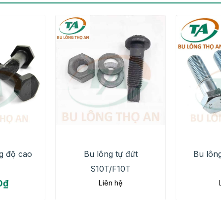
g độ cao
Bu lông tự đứt
Bu lông
S10T/F10T
0
₫
Liên hệ