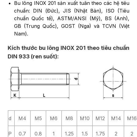
Bu lông INOX 201 sản xuất tuân theo các hệ tiêu
chuẩn: DIN (Đức), JIS (Nhật Bản), ISO (Tiêu
chuẩn Quốc tế), ASTM/ANSI (Mỹ), BS (Anh),
GB (Trung Quốc), GOST (Nga) và TCVN (Việt
Nam).
Kích thước bu lông INOX 201 theo tiêu chuẩn
DIN 933 (ren suốt):
d
M4
M5
M6
M8
M10
M12
M14
M16
P
0.7
0.8
1
1.25
1.5
1.75
2
2