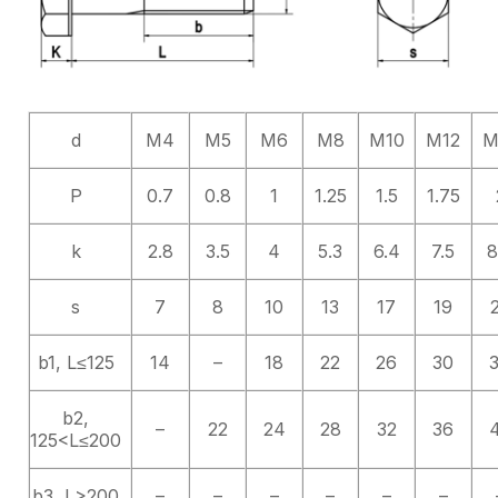
d
M4
M5
M6
M8
M10
M12
M
P
0.7
0.8
1
1.25
1.5
1.75
k
2.8
3.5
4
5.3
6.4
7.5
8
s
7
8
10
13
17
19
b1, L≤125
14
–
18
22
26
30
b2,
–
22
24
28
32
36
125<L≤200
b3, L>200
–
–
–
–
–
–