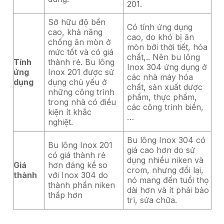
201.
Sở hữu độ bền
Có tính ứng dụng
cao, khả năng
cao, do khó bị ăn
chống ăn mòn ở
mòn bởi thời tiết, hóa
mức tốt và có giá
chất,.. Nên bu lông
Tính
thành rẻ. Bu lông
Inox 304 ứng dụng ở
ứng
Inox 201 được sử
các nhà máy hóa
dụng
dụng chủ yếu ở
chất, sản xuất dược
những công trình
phẩm, thực phẩm,
trong nhà có điều
các công trình biển,
kiện ít khắc
…
nghiệt.
Bu lông Inox 304 có
Bu lông Inox 201
giá cao hơn do sử
có giá thành rẻ
dụng nhiều niken và
Giá
hơn đáng kể so
crom, nhưng đổi lại,
thành
với Inox 304 do
nó mang đến tuổi thọ
thành phần niken
dài hơn và ít phải bảo
thấp hơn
trì, sửa chữa.