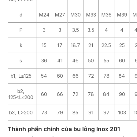
d
M24
M27
M30
M33
M36
M39
M
P
3
3
3.5
3.5
4
4
4
k
15
17
18.7
21
22.5
25
s
36
41
46
50
55
60
b1, L≤125
54
60
66
72
78
84
b2,
60
66
72
78
84
90
125<L≤200
b3, L>200
73
79
85
91
97
103
1
Thành phần chính của bu lông Inox 201