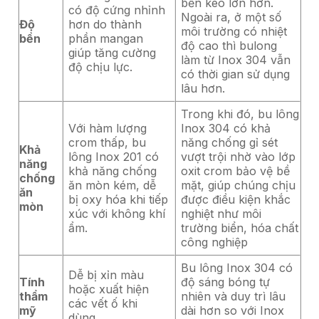
bền kéo lớn hơn.
có độ cứng nhỉnh
Ngoài ra, ở một số
Độ
hơn do thành
môi trường có nhiệt
bền
phần mangan
độ cao thì bulong
giúp tăng cường
làm từ Inox 304 vẫn
độ chịu lực.
có thời gian sử dụng
lâu hơn.
Trong khi đó, bu lông
Với hàm lượng
Inox 304 có khả
crom thấp, bu
năng chống gỉ sét
Khả
lông Inox 201 có
vượt trội nhờ vào lớp
năng
khả năng chống
oxit crom bảo vệ bề
chống
ăn mòn kém, dễ
mặt, giúp chúng chịu
ăn
bị oxy hóa khi tiếp
được điều kiện khắc
mòn
xúc với không khí
nghiệt như môi
ẩm.
trường biển, hóa chất
công nghiệp
Bu lông Inox 304 có
Dễ bị xỉn màu
Tính
độ sáng bóng tự
hoặc xuất hiện
thẩm
nhiên và duy trì lâu
các vết ố khi
mỹ
dài hơn so với Inox
dùng.