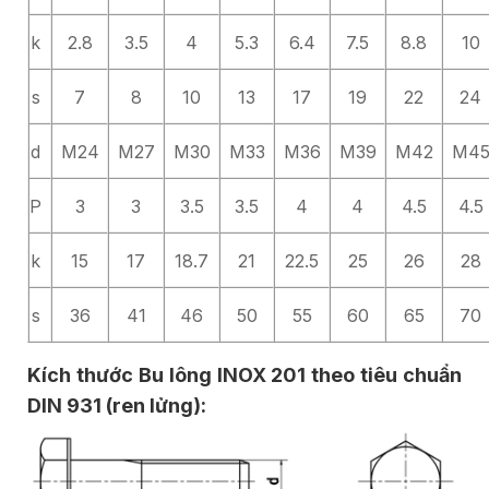
k
2.8
3.5
4
5.3
6.4
7.5
8.8
10
s
7
8
10
13
17
19
22
24
d
M24
M27
M30
M33
M36
M39
M42
M4
P
3
3
3.5
3.5
4
4
4.5
4.5
k
15
17
18.7
21
22.5
25
26
28
s
36
41
46
50
55
60
65
70
Kích thước Bu lông INOX 201 theo tiêu chuẩn
DIN 931 (ren lửng):