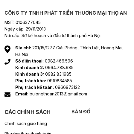
CÔNG TY TNHH PHÁT TRIỂN THƯƠNG MẠI THỌ AN
MST: 0106377045
Ngày cấp: 29/11/2013
Nơi cấp: Sở kế hoạch và đầu tư thành phố Hà Nội
Địa chỉ:
201/15/1277 Giải Phóng, Thịnh Liệt, Hoàng Mai,
Hà Nội
Số điện thoại:
0982.466.596
Kinh doanh 2:
0964.788.985
Kinh doanh 3:
0982.83.1985
Phụ trách kho:
0919834585
Phụ trách kế toán:
0966973122
Email:
bulongthoan2013@gmail.com
BẢN ĐỒ
CÁC CHÍNH SÁCH
Chính sách giao hàng
Phương thức thanh toán