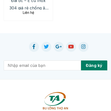
Đai ốc – Ê cu Inox
304 giá rẻ chống ăn
Liên hệ
mòn hiệu quả