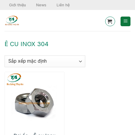
Skip
Giới thiệu
News
Liên hệ
to
content
Ê CU INOX 304