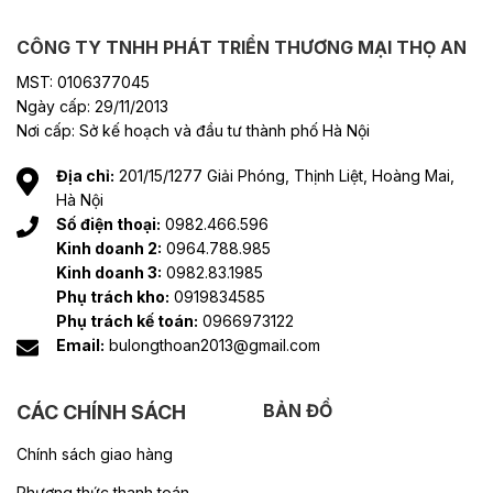
CÔNG TY TNHH PHÁT TRIỂN THƯƠNG MẠI THỌ AN
MST: 0106377045
Ngày cấp: 29/11/2013
Nơi cấp: Sở kế hoạch và đầu tư thành phố Hà Nội
Địa chỉ:
201/15/1277 Giải Phóng, Thịnh Liệt, Hoàng Mai,
Hà Nội
Số điện thoại:
0982.466.596
Kinh doanh 2:
0964.788.985
Kinh doanh 3:
0982.83.1985
Phụ trách kho:
0919834585
Phụ trách kế toán:
0966973122
Email:
bulongthoan2013@gmail.com
BẢN ĐỒ
CÁC CHÍNH SÁCH
Chính sách giao hàng
Phương thức thanh toán