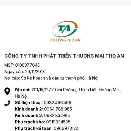
CÔNG TY TNHH PHÁT TRIỂN THƯƠNG MẠI THỌ AN
MST: 0106377045
Ngày cấp: 29/11/2013
Nơi cấp: Sở kế hoạch và đầu tư thành phố Hà Nội
Địa chỉ:
201/15/1277 Giải Phóng, Thịnh Liệt, Hoàng Mai,
Hà Nội
Số điện thoại:
0982.466.596
Kinh doanh 2:
0964.788.985
Kinh doanh 3:
0982.83.1985
Phụ trách kho:
0919834585
Phụ trách kế toán:
0966973122