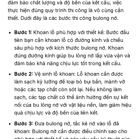
đảm bảo chất lượng và độ bền của kết cấu, việc
thực hiện đúng quy trình thi công là vô cùng cần
thiết. Dưới đây là các bước thi công bulong nở.
Bước 1:
Khoan lỗ phù hợp với thiết kế: Bước đầu
tiên bạn cần khoan lỗ có đường kính và chiều
sâu phù hợp với kích thước bulong nở. Khoan
đúng đường kính giúp bu lông nở lắp vừa vặn và
đảm bảo khả năng chịu lực tốt trong kết cấu.
Bước 2:
Vệ sinh lỗ khoan: Lỗ khoan cần được
làm sạch kỹ lưỡng để loại bỏ bụi bẩn, mảnh vỡ
hoặc các tạp chất còn sót lại. Nếu không làm
sạch, các tạp chất có thể ảnh hưởng đến sự kết
nối của bu lông nở với vật liệu nền, làm giảm hiệu
quả chịu lực và độ bền của liên kết.
Bước 3:
Đưa bulong nở, tắc kê nở vào lỗ đã
khoan: Bulong nở cần được điều chỉnh sao cho
phù hợp với thiết kế và các yêu cầu kỹ thuật của