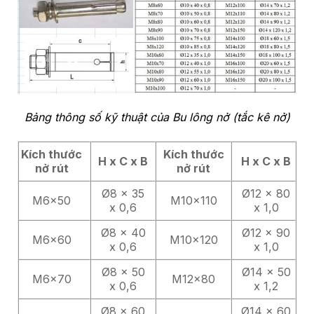
Bảng thông số kỹ thuật của Bu lông nở (tắc kê nở)
Kích thước
Kích thước
H x C x B
H x C x B
nở rút
nở rút
Ø8 x 35
Ø12 x 80
M6x50
M10x110
x 0,6
x 1,0
Ø8 x 40
Ø12 x 90
M6x60
M10x120
x 0,6
x 1,0
Ø8 x 50
Ø14 x 50
M6x70
M12x80
x 0,6
x 1,2
Ø8 x 60
Ø14 x 60