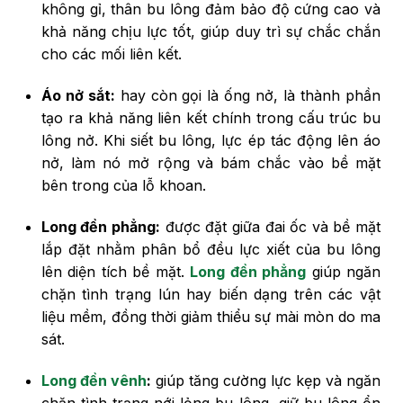
không gỉ, thân bu lông đảm bảo độ cứng cao và
khả năng chịu lực tốt, giúp duy trì sự chắc chắn
cho các mối liên kết.
Áo nở sắt:
hay còn gọi là ống nở, là thành phần
tạo ra khả năng liên kết chính trong cấu trúc bu
lông nở. Khi siết bu lông, lực ép tác động lên áo
nở, làm nó mở rộng và bám chắc vào bề mặt
bên trong của lỗ khoan.
Long đền phẳng:
được đặt giữa đai ốc và bề mặt
lắp đặt nhằm phân bổ đều lực xiết của bu lông
lên diện tích bề mặt.
Long đền phẳng
giúp ngăn
chặn tình trạng lún hay biến dạng trên các vật
liệu mềm, đồng thời giảm thiểu sự mài mòn do ma
sát.
Long đền vênh
:
giúp tăng cường lực kẹp và ngăn
chặn tình trạng nới lỏng bu lông, giữ bu lông ổn