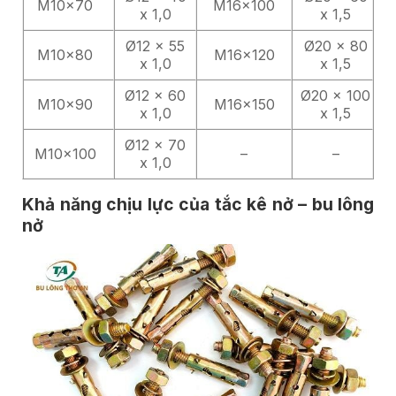
M10x70
M16x100
x 1,0
x 1,5
Ø12 x 55
Ø20 x 80
M10x80
M16x120
x 1,0
x 1,5
Ø12 x 60
Ø20 x 100
M10x90
M16x150
x 1,0
x 1,5
Ø12 x 70
M10x100
–
–
x 1,0
Khả năng chịu lực của tắc kê nở – bu lông
nở