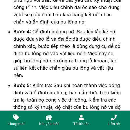
công trình. Việc điều chỉnh đai ốc sao cho đúng
vị trí sẽ giúp đảm bảo khả năng kết nối chắc
chắn và ổn định của bu lông nở.
Bước 4:
Cố định bulong nở: Sau khi tắc kê nở
được đưa vào lỗ và đai ốc đã được điều chỉnh
chính xác, bước tiếp theo là dùng dụng cụ để cố
định bu lông nở vào vật liệu nền. Việc này sẽ
giúp bu lông nở nở rộng ra trong lỗ khoan, tạo
sự liên kết chắc chắn giữa bu lông và vật liệu
nền.
Bước 5:
Kiểm tra: Sau khi hoàn thành việc đóng
đinh và cố định bu lông, bạn cần thực hiện kiểm
tra lại toàn bộ công việc thi công. Kiểm tra các
thông số kỹ thuật, độ chặt của bu lông nở và độ
an toàn của liên kết là bước cuối cùng để đảm
bảo chất lượng công trình.
Hàng mới
Khuyến mãi
Tài khoản
Liên hệ