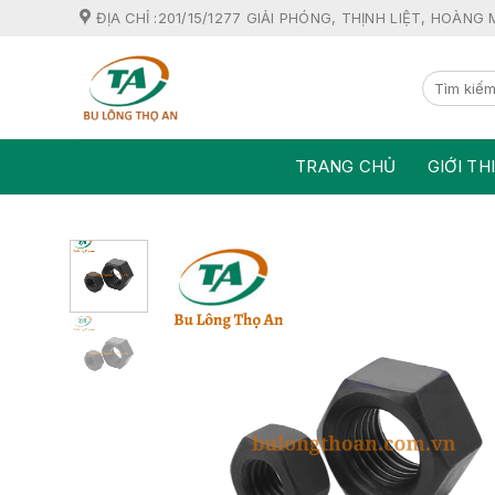
Skip
ĐỊA CHỈ :201/15/1277 GIẢI PHÓNG, THỊNH LIỆT, HOÀNG 
to
content
TRANG CHỦ
GIỚI TH