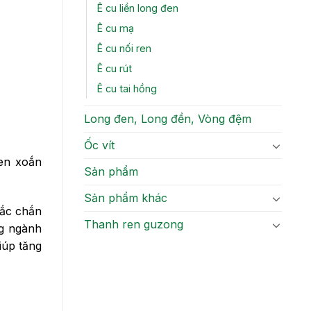
Ê cu liền long đen
Ê cu mạ
Ê cu nối ren
Ê cu rút
Ê cu tai hồng
Long đen, Long đền, Vòng đệm
Ốc vít
ren xoắn
Sản phẩm
Sản phẩm khác
hắc chắn
Thanh ren guzong
ng ngành
iúp tăng