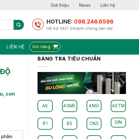
Giới thiệu
News
Liên hệ
HOTLINE:
098.246.6596
Hỗ trợ 24/7 (nhanh chóng tiện lợi)
LIÊN HỆ
Giỏ hàng
BẢNG TRA TIÊU CHUẨN
 ĐỘ
cu, con
AS
ASME
ANSI
ASTM
DIN
IFI
BS
CNS
n phẩm