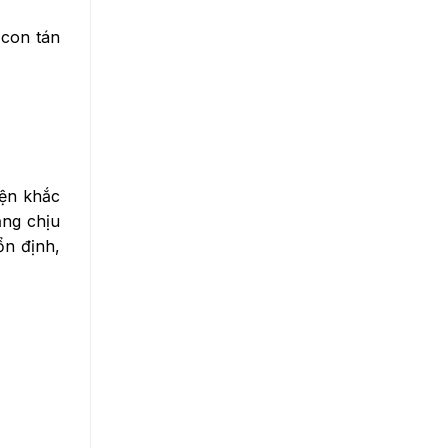
 con tán
iện khắc
ăng chịu
ổn định,