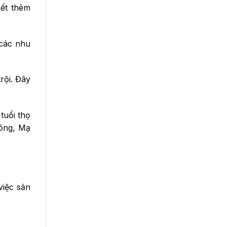
iết thêm
 các nhu
rội. Đây
tuổi thọ
óng, Mạ
việc sản