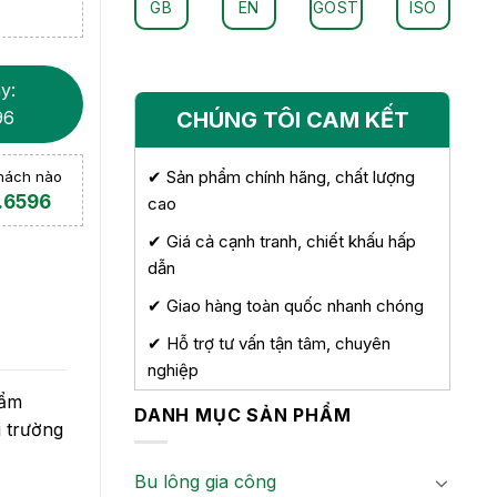
GB
EN
GOST
ISO
y:
96
CHÚNG TÔI CAM KẾT
✔ Sản phẩm chính hãng, chất lượng
khách nào
.6596
cao
✔ Giá cả cạnh tranh, chiết khấu hấp
dẫn
✔ Giao hàng toàn quốc nhanh chóng
✔ Hỗ trợ tư vấn tận tâm, chuyên
nghiệp
hẩm
DANH MỤC SẢN PHẨM
i trường
Bu lông gia công