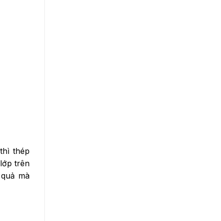
hì thép
lớp trên
u quả mà