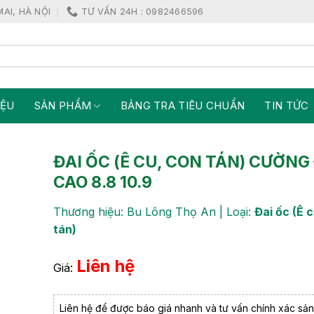
MAI, HÀ NỘI
TƯ VẤN 24H : 0982466596
IỆU
SẢN PHẨM
BẢNG TRA TIÊU CHUẨN
TIN TỨC
ĐAI ỐC (Ê CU, CON TÁN) CƯỜNG
CAO 8.8 10.9
Thương hiệu: Bu Lông Thọ An | Loại:
Đai ốc (Ê 
tán)
Liên hệ
Giá:
Liên hệ để được báo giá nhanh và tư vấn chính xác sả