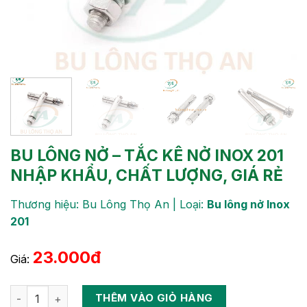
BU LÔNG NỞ – TẮC KÊ NỞ INOX 201
NHẬP KHẨU, CHẤT LƯỢNG, GIÁ RẺ
Thương hiệu: Bu Lông Thọ An | Loại:
Bu lông nở Inox
201
23.000đ
Giá:
Số lượng
THÊM VÀO GIỎ HÀNG