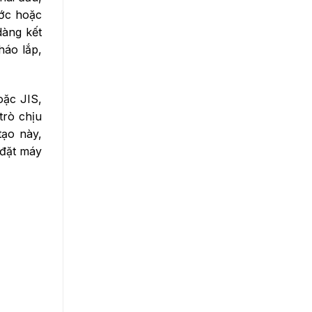
ước hoặc
dàng kết
háo lắp,
oặc JIS,
trò chịu
tạo này,
 đặt máy