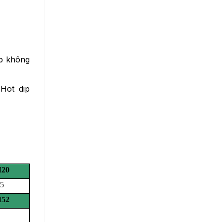
p không
Hot dip
20
.5
52