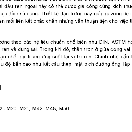
ai đầu ren ngoài này có thể được gia công cùng kích th
 mục đích sử dụng. Thiết kế đặc trưng này giúp guzong dễ 
ên mối liên kết chắc chắn nhưng vẫn thuận tiện cho việc t
công theo các hệ tiêu chuẩn phổ biến như DIN, ASTM h
en và dung sai. Trong khi đó, thân trơn ở giữa đóng vai 
ạn chế tập trung ứng suất tại vị trí ren. Chính nhờ cấu 
ầu độ bền cao như kết cấu thép, mặt bích đường ống, lắp
g
12…M30, M36, M42, M48, M56