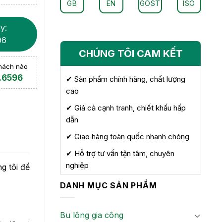
GB
EN
GOST
ISO
y:
96
CHÚNG TÔI CAM KẾT
khách nào
.6596
✔ Sản phẩm chính hãng, chất lượng
cao
✔ Giá cả cạnh tranh, chiết khấu hấp
dẫn
✔ Giao hàng toàn quốc nhanh chóng
✔ Hỗ trợ tư vấn tận tâm, chuyên
nghiệp
g tôi để
DANH MỤC SẢN PHẨM
Bu lông gia công