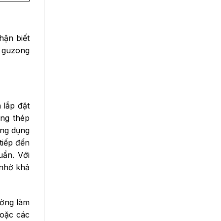
hận biết
, guzong
 lắp đặt
ong thép
ông dụng
tiếp đến
uẩn. Với
 nhờ khả
ường làm
hoặc các