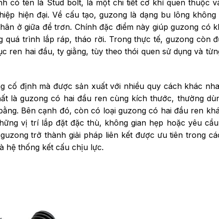
có tên là Stud bolt, là một chi tiết cơ khí quen thuộc và
ghiệp hiện đại. Về cấu tạo, guzong là dạng bu lông không
 thân ở giữa để trơn. Chính đặc điểm này giúp guzong có 
ng quá trình lắp ráp, tháo rời. Trong thực tế, guzong còn đ
rục ren hai đầu, ty giằng, tùy theo thói quen sử dụng và từ
ng cố định mà được sản xuất với nhiều quy cách khác n
ất là guzong có hai đầu ren cùng kích thước, thường dù
n bằng. Bên cạnh đó, còn có loại guzong có hai đầu ren kh
ững vị trí lắp đặt đặc thù, không gian hẹp hoặc yêu cầu 
guzong trở thành giải pháp liên kết được ưu tiên trong c
à hệ thống kết cấu chịu lực.