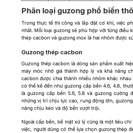
Phân loại guzong phổ biến th
Trong thực tế thi công và lắp đặt cơ khí, việc p
nhất. Mỗi loại guzong sẽ phù hợp với từng điều k
thép cacbon và guzong inox là hai nhóm được sử 
Guzong thép cacbon
Guzong thép cacbon là dòng sản phẩm xuất hiện 
máy móc nhờ giá thành hợp lý và khả năng chị
cacbon được chia thành nhiều nhóm khác nhau 
có thể kể đến như guzong cấp bền 4.6, 4.8, thườn
là guzong cấp bền 5.6, 5.8 và guzong cường đ
những vị trí chịu lực cao, rung động lớn, guzong
năng chịu kéo và độ bền vượt trội.
Ngoài cấp bền, bề mặt xử lý cũng là một tiêu ch
việc, người dùng có thể lựa chọn guzong thép