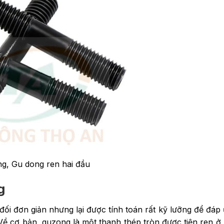
g, Gu dong ren hai đầu
g
đối đơn giản nhưng lại được tính toán rất kỹ lưỡng để đáp
Về cơ bản, guzong là một thanh thép tròn được tiện ren ở 