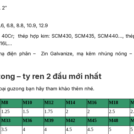
 2″
.6, 6.8, 8.8, 10.9, 12.9
, 40Cr; thép hợp kim: SCM430, SCM435, SCM440…, thé
316L…
ạ điện phân – Zin Galvanize, mạ kẽm nhúng nóng – 
ong – ty ren 2 đầu mới nhất
 loại guzong bạn hãy tham khảo thêm nhé.
M8
M10
M12
M14
M16
M18
M
1.25
1.5
1.75
2
2
2.5
2
M33
M36
M39
M42
M45
M48
M
3.5
4
4
4.5
4.5
5
5