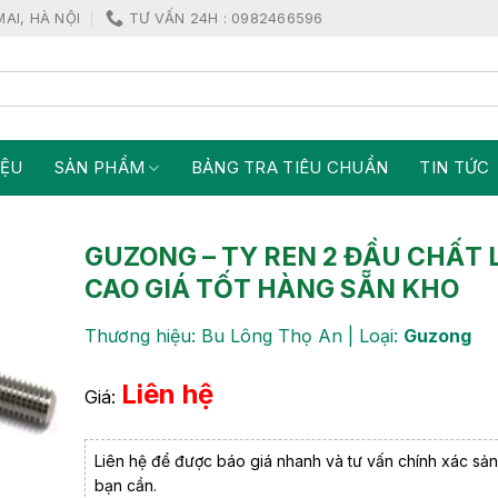
MAI, HÀ NỘI
TƯ VẤN 24H : 0982466596
IỆU
SẢN PHẨM
BẢNG TRA TIÊU CHUẨN
TIN TỨC
GUZONG – TY REN 2 ĐẦU CHẤT
CAO GIÁ TỐT HÀNG SẴN KHO
Thương hiệu: Bu Lông Thọ An | Loại:
Guzong
Liên hệ
Giá:
Liên hệ để được báo giá nhanh và tư vấn chính xác sả
bạn cần.