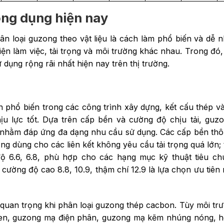
ông dụng hiện nay
hân loại guzong theo vật liệu là cách làm phổ biến và dễ n
iện làm việc, tải trọng và môi trường khác nhau. Trong đó
dụng rộng rãi nhất hiện nay trên thị trường.
phổ biến trong các công trình xây dựng, kết cấu thép và
u lực tốt. Dựa trên cấp bền và cường độ chịu tải, guz
nhằm đáp ứng đa dạng nhu cầu sử dụng. Các cấp bền th
g dùng cho các liên kết không yêu cầu tải trọng quá lớn; 
ộ 6.6, 6.8, phù hợp cho các hạng mục kỹ thuật tiêu ch
 cường độ cao 8.8, 10.9, thậm chí 12.9 là lựa chọn ưu tiên
í quan trọng khi phân loại guzong thép cacbon. Tùy môi tr
 đen, guzong mạ điện phân, guzong mạ kẽm nhúng nóng, 