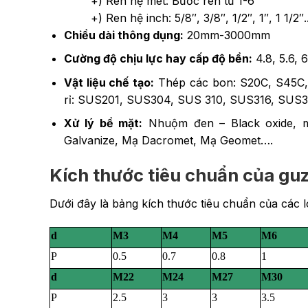
+) Ren hệ mét: Bước ren từ 1-6
+) Ren hệ inch: 5/8″, 3/8″, 1/2″, 1″, 1 1/2″..
Chiều dài thông dụng:
20mm-3000mm
Cường độ chịu lực hay cấp độ bền:
4.8, 5.6, 6
Vật liệu chế tạo:
Thép các bon: S20C, S45C
rỉ: SUS201, SUS304, SUS 310, SUS316, SUS
Xử lý bề mặt:
Nhuộm đen – Black oxide, m
Galvanize, Mạ Dacromet, Mạ Geomet….
Kích thước tiêu chuẩn của guz
Dưới đây là bảng kích thước tiêu chuẩn của các
d
M3
M4
M5
M6
P
0.5
0.7
0.8
1
d
M22
M24
M27
M30
P
2.5
3
3
3.5