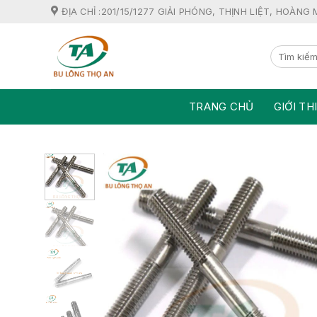
Skip
ĐỊA CHỈ :201/15/1277 GIẢI PHÓNG, THỊNH LIỆT, HOÀNG 
to
content
TRANG CHỦ
GIỚI TH