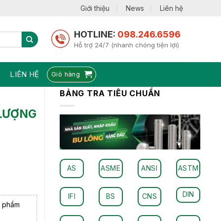
Giới thiệu
News
Liên hệ
HOTLINE:
098.246.6596
Hỗ trợ 24/7 (nhanh chóng tiện lợi)
LIÊN HỆ
Giỏ hàng
BẢNG TRA TIÊU CHUẨN
 LƯỢNG
AS
ASME
ANSI
ASTM
DIN
IFI
BS
CNS
n phẩm