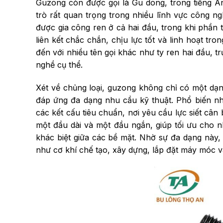
Guzong còn được gọi là Gu dong, trong tiếng Anh 
trò rất quan trọng trong nhiều lĩnh vực công n
được gia công ren ở cả hai đầu, trong khi phần
liên kết chắc chắn, chịu lực tốt và linh hoạt tro
đến với nhiều tên gọi khác như ty ren hai đầu, t
nghề cụ thể.
Xét về chủng loại, guzong không chỉ có một dạ
đáp ứng đa dạng nhu cầu kỹ thuật. Phổ biến nh
các kết cấu tiêu chuẩn, nơi yêu cầu lực siết câ
một đầu dài và một đầu ngắn, giúp tối ưu cho nh
khác biệt giữa các bề mặt. Nhờ sự đa dạng này, 
như cơ khí chế tạo, xây dựng, lắp đặt máy móc v