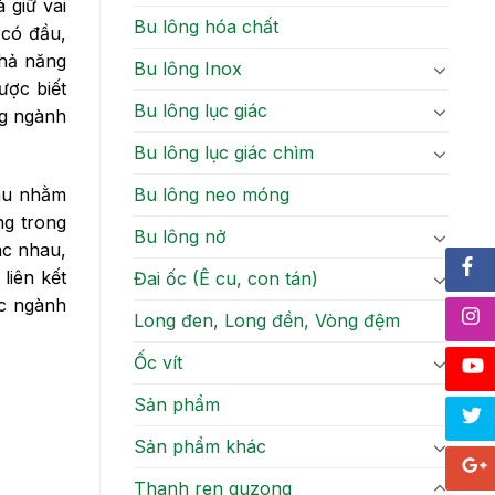
 giữ vai
Bu lông hóa chất
 có đầu,
khả năng
Bu lông Inox
ược biết
Bu lông lục giác
ng ngành
Bu lông lục giác chìm
hau nhằm
Bu lông neo móng
ng trong
Bu lông nở
ác nhau,
liên kết
Đai ốc (Ê cu, con tán)
ác ngành
Long đen, Long đền, Vòng đệm
Ốc vít
Sản phẩm
Sản phẩm khác
Thanh ren guzong