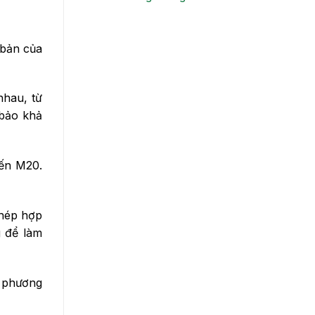
 bản của
nhau, từ
 bảo khả
đến M20.
Thép hợp
g để làm
c phương