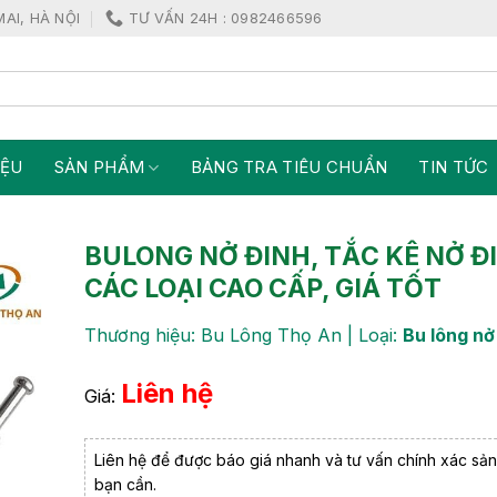
MAI, HÀ NỘI
TƯ VẤN 24H : 0982466596
IỆU
SẢN PHẨM
BẢNG TRA TIÊU CHUẨN
TIN TỨC
BULONG NỞ ĐINH, TẮC KÊ NỞ Đ
CÁC LOẠI CAO CẤP, GIÁ TỐT
Thương hiệu: Bu Lông Thọ An | Loại:
Bu lông nở
Liên hệ
Giá:
Liên hệ để được báo giá nhanh và tư vấn chính xác sả
bạn cần.