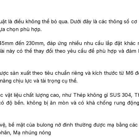
uật là điều không thể bỏ qua. Dưới đây là các thông số cơ
lựa chọn phù hợp.
ừ 45mm đến 230mm, đáp ứng nhiều nhu cầu lắp đặt khác 
dài này có thể thay đổi theo yêu cầu để phù hợp và đảm
được sản xuất theo tiêu chuẩn riêng và kích thước từ M6 
ng chịu lực và tải trọng cụ thể.
ác vật liệu chất lượng cao, như Thép không gỉ SUS 304, 
ệu có độ bền. không bị ăn mòn và có khả chống rung độn
 vệ, bề mặt của bulong nở đinh thường được mạ bằng cá
phân, Mạ nhúng nóng