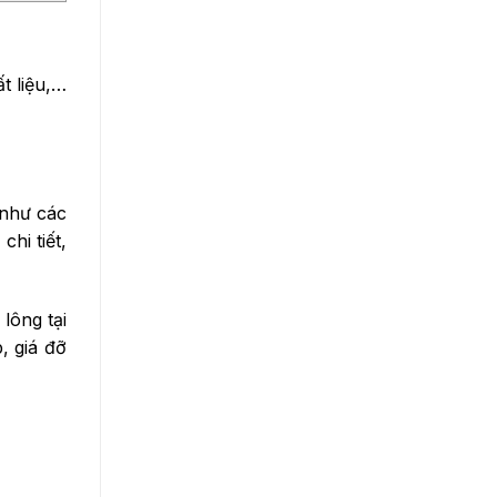
t liệu,…
 như các
hi tiết,
lông tại
, giá đỡ