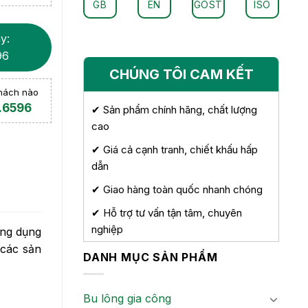
GB
EN
GOST
ISO
y:
96
CHÚNG TÔI CAM KẾT
khách nào
.6596
✔ Sản phẩm chính hãng, chất lượng
cao
✔ Giá cả cạnh tranh, chiết khấu hấp
dẫn
✔ Giao hàng toàn quốc nhanh chóng
✔ Hỗ trợ tư vấn tận tâm, chuyên
nghiệp
ùng dụng
các sản
DANH MỤC SẢN PHẨM
Bu lông gia công