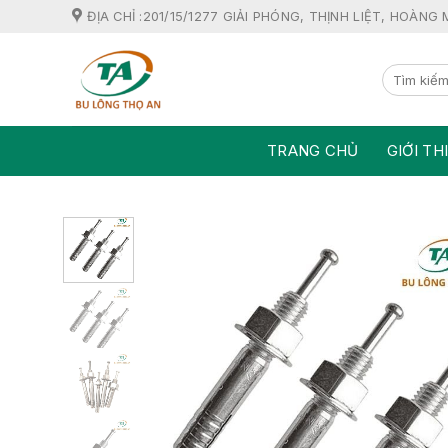
Skip
ĐỊA CHỈ :201/15/1277 GIẢI PHÓNG, THỊNH LIỆT, HOÀNG 
to
content
TRANG CHỦ
GIỚI TH