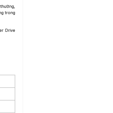
 thường,
ng trong
er Drive