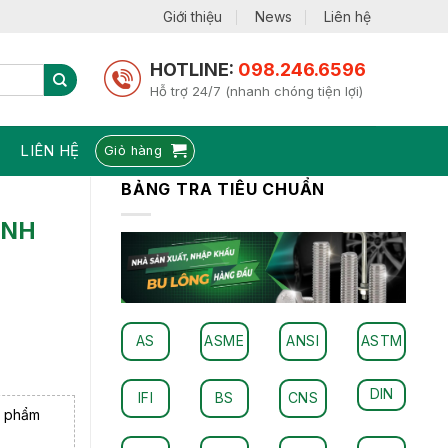
Giới thiệu
News
Liên hệ
HOTLINE:
098.246.6596
Hỗ trợ 24/7 (nhanh chóng tiện lợi)
LIÊN HỆ
Giỏ hàng
BẢNG TRA TIÊU CHUẨN
INH
AS
ASME
ANSI
ASTM
DIN
IFI
BS
CNS
n phẩm