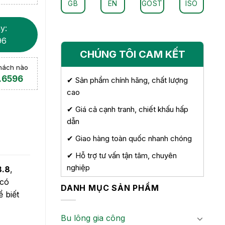
GB
EN
GOST
ISO
y:
96
CHÚNG TÔI CAM KẾT
khách nào
.6596
✔ Sản phẩm chính hãng, chất lượng
cao
✔ Giá cả cạnh tranh, chiết khấu hấp
dẫn
✔ Giao hàng toàn quốc nhanh chóng
✔ Hỗ trợ tư vấn tận tâm, chuyên
nghiệp
8.8
,
 có
DANH MỤC SẢN PHẨM
ể biết
Bu lông gia công