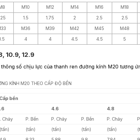
M8
M10
M12
M14
M16
M18
.25
1.5
1.75
2
2.5
2.5
M33
M36
M39
M42
M45
M48
3.5
4
4
4.5
4.5
5
, 10.9, 12.9
 thông số chịu lực của thanh ren đường kính M20 tương ứn
NG KÍNH M20 THEO CẤP ĐỘ BỀN
Cấp bền
.6
4.6
4.8
. Chảy
P. Bền
P. Chảy
P. Bền
P. Chảy
P
(tấn)
(tấn)
(tấn)
(tấn)
(tấn)
(
4.9
8.33
5.88
9.8
7.84
9