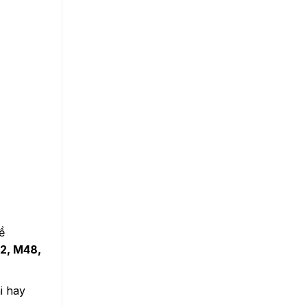
ề
2, M48,
i hay