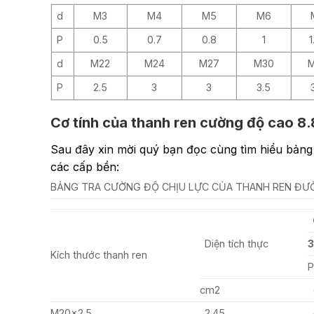
d
M3
M4
M5
M6
P
0.5
0.7
0.8
1
1
d
M22
M24
M27
M30
P
2.5
3
3
3.5
Cơ tính của thanh ren cường độ cao 8.8
Sau đây xin mời quý bạn đọc cùng tìm hiểu bảng
các cấp bền:
BẢNG TRA CƯỜNG ĐỘ CHỊU LỰC CỦA THANH REN ĐƯỜ
Diện tích thực
3
Kích thước thanh ren
P
cm2
M20x2.5
2.45