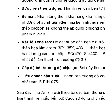
đường kính của chúng sẽ được thay đổi để đáp
Bước ren thông dụng:
Thanh ren cấp bền từ 8
Bề mặt:
Nhằm tăng thêm khả năng khả năng ch
phương pháp
nhuộm đen, mạ kẽm nhúng nóng
thép cacbon sẽ không thể áp dụng phương phá
phẩm bị giòn.
Vật liệu chế tạo:
Để đạt được cấp bền 8.8 trở 
thép hợp kim crom: 30X, 35X, 40X….; thép hợ
hàm lượng cacbon thấp : SCr420, Scr430…. Bê
nhất để làm thanh ren cường độ 8.8.
Cấp độ bền/cường độ chịu lực:
Bởi đây là tha
Tiêu chuẩn sản xuất:
Thanh ren cường độ ca
nhất vẫn là DIN 975.
Sau đây Thọ An xin giới thiệu tới các bạn thông 
loại thanh ren cấp bền 8.8 được sử dụng chủ yếu