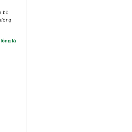
n bộ
hường
lông là