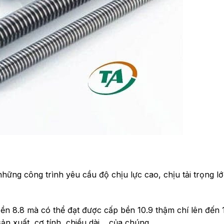
những công trình yêu cầu độ chịu lực cao, chịu tải trọng l
n 8.8 mà có thể đạt được cấp bền 10.9 thậm chí lên đến 1
ản xuất, cơ tính, chiều dài… của chúng.