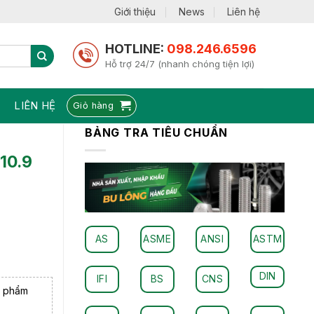
Giới thiệu
News
Liên hệ
HOTLINE:
098.246.6596
Hỗ trợ 24/7 (nhanh chóng tiện lợi)
LIÊN HỆ
Giỏ hàng
BẢNG TRA TIÊU CHUẨN
10.9
AS
ASME
ANSI
ASTM
DIN
IFI
BS
CNS
n phẩm