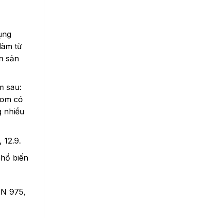
ụng
làm từ
n sản
m sau:
rom có
g nhiều
 12.9.
hổ biến
IN 975,