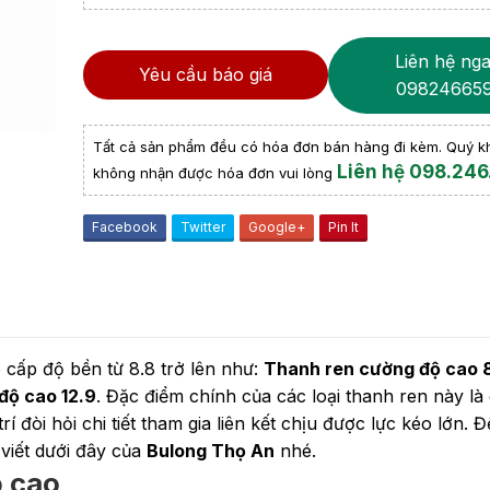
Liên hệ nga
Yêu cầu báo giá
09824665
Tất cả sản phẩm đều có hóa đơn bán hàng đi kèm. Quý 
Liên hệ 098.246
không nhận được hóa đơn vui lòng
Facebook
Twitter
Google+
Pin It
 cấp độ bền từ 8.8 trở lên như:
Thanh ren cường độ cao 
độ cao 12.9
. Đặc điểm chính của các loại thanh ren này là
 đòi hỏi chi tiết tham gia liên kết chịu được lực kéo lớn. Đ
 viết dưới đây của
Bulong Thọ An
nhé.
ộ cao