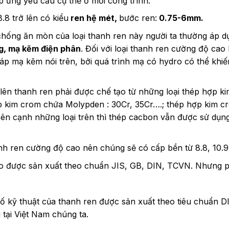
 ứng yêu cầu cụ thể ở mỗi công trình.
.8 trở lên có kiểu
ren hệ mét,
bước ren:
0.75-6mm.
ống ăn mòn của loại thanh ren này người ta thường áp d
, mạ kẽm điện phân
. Đối với loại thanh ren cường độ cao 
p mạ kẽm nói trên, bởi quá trình mạ có hydro có thể khiế
lên thanh ren phải được chế tạo từ những loại thép hợp ki
p kim crom chứa Molypden : 30Cr, 35Cr….; thép hợp kim c
n cạnh những loại trên thì thép cacbon vẫn được sử dụn
nh ren cường độ cao nên chúng sẽ có cấp bền từ 8.8, 10.9,
o được sản xuất theo chuẩn JIS, GB, DIN, TCVN. Nhưng p
số kỹ thuật của thanh ren được sản xuất theo tiêu chuẩn D
 tại Việt Nam chúng ta.