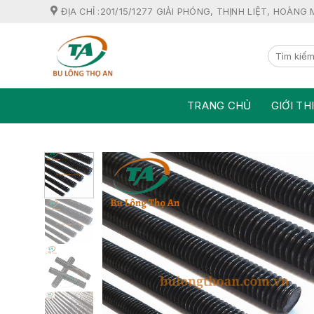
Skip
ĐỊA CHỈ :201/15/1277 GIẢI PHÓNG, THỊNH LIỆT, HOÀNG 
to
content
TRANG CHỦ
GIỚI TH