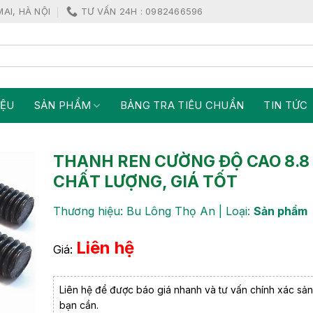
MAI, HÀ NỘI
TƯ VẤN 24H : 0982466596
IỆU
SẢN PHẨM
BẢNG TRA TIÊU CHUẨN
TIN TỨC
THANH REN CƯỜNG ĐỘ CAO 8.8 
CHẤT LƯỢNG, GIÁ TỐT
Thương hiệu: Bu Lông Thọ An | Loại:
Sản phẩm
Liên hệ
Giá:
Liên hệ để được báo giá nhanh và tư vấn chính xác sả
bạn cần.