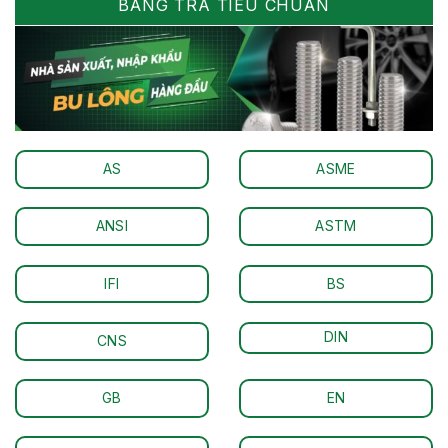
BẢNG TRA TIÊU CHUẨN
AS
ASME
ANSI
ASTM
IFI
BS
DIN
CNS
GB
EN