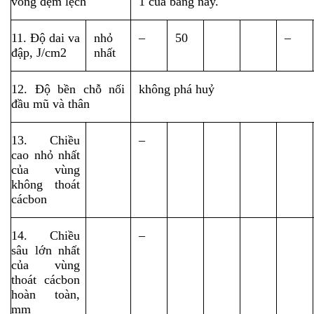
vòng đệm lệch
1 của bảng này.
11. Độ dai va 
nhỏ 
–
50
–
đập, J/cm2
nhất
12. Độ bền chỗ nối 
không phá huỷ
đầu mũ và thân
13. Chiều 
–
cao nhỏ nhất 
của vùng 
không thoát 
cácbon
14. Chiều 
–
sâu lớn nhất 
của vùng 
thoát cácbon 
hoàn toàn, 
mm