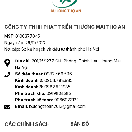
CÔNG TY TNHH PHÁT TRIỂN THƯƠNG MẠI THỌ AN
MST: 0106377045
Ngày cấp: 29/11/2013
Nơi cấp: Sở kế hoạch và đầu tư thành phố Hà Nội
Địa chỉ:
201/15/1277 Giải Phóng, Thịnh Liệt, Hoàng Mai,
Hà Nội
Số điện thoại:
0982.466.596
Kinh doanh 2:
0964.788.985
Kinh doanh 3:
0982.83.1985
Phụ trách kho:
0919834585
Phụ trách kế toán:
0966973122
Email:
bulongthoan2013@gmail.com
BẢN ĐỒ
CÁC CHÍNH SÁCH