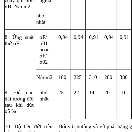
chảy qui ước 
nghĩa
σB, N/mm2
nhỏ 
–
–
–
–
–
nhất
8. Ứng suất 
σF/
0,94
0,94
0,91
0,94
0,91
thử σF
σ01 
hoặc 
σF/
σ02
N/mm2
180
225
310
280
380
9. Độ dãn 
nhỏ 
25
22
14
20
10
dài tương đối 
nhất
sau khi đứt 
o5 %
10. Độ bền đứt trên 
Đối với bulông và vít phải bằng gi