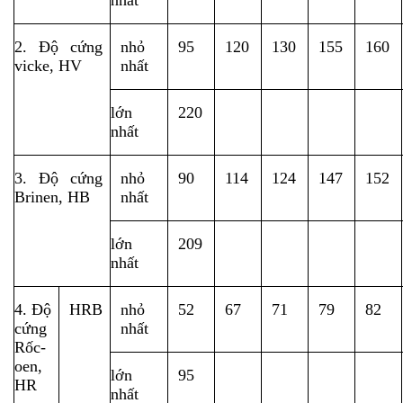
nhất
2. Độ cứng 
nhỏ 
95
120
130
155
160
vicke, HV
nhất
lớn 
220
nhất
3. Độ cứng 
nhỏ 
90
114
124
147
152
Brinen, HB
nhất
lớn 
209
nhất
4. Độ 
HRB
nhỏ 
52
67
71
79
82
cứng 
nhất
Rốc-
oen, 
lớn 
95
HR
nhất