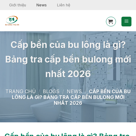
Skip
Giới thiệu
News
Liên hệ
to
content
Cấp bền của bu lông là gì?
Bảng tra cấp bền bulong mới
nhất 2026
TRANG CHỦ
/
BLOGS
/
NEWS
/
CẤP BỀN CỦA BU
LÔNG LÀ GÌ? BẢNG TRA CẤP BỀN BULONG MỚI
NHẤT 2026