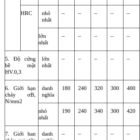
HRC
nhỏ 
–
–
–
–
–
nhất
lớn 
–
–
–
–
–
nhất
5. Độ cứng 
lớn 
–
–
–
–
–
bề mặt 
nhất
HV.0,3
6. Giới hạn 
danh 
180
240
320
300
400
chảy σB, 
nghĩa
N/mm2
nhỏ 
190
240
340
300
420
nhất
7. Giới han 
danh 
–
–
–
–
–