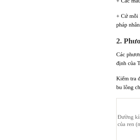
+ Các mẫu 
+ Cứ mỗi 
pháp nhân
2. Phư
Các phươn
định của
Kiểm tra đ
bu lông ch
Đường kí
của ren 