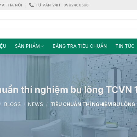
MAI, HÀ NỘI
TƯ VẤN 24H : 0982466596
IỆU
SẢN PHẨM
BẢNG TRA TIÊU CHUẨN
TIN TỨC
huẩn thí nghiệm bu lông TCVN 
/
BLOGS
/
NEWS
/
TIÊU CHUẨN THÍ NGHIỆM BU LÔNG 