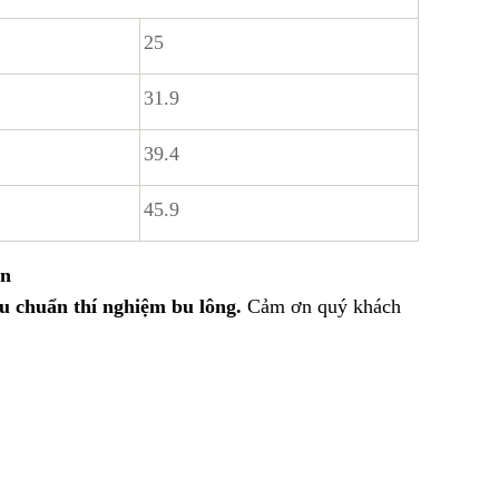
25
31.9
39.4
45.9
ền
êu chuẩn thí nghiệm bu lông.
Cảm ơn quý khách