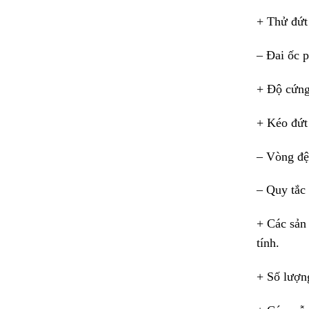
+ Thử đứt 
– Đai ốc p
+ Độ cứng
+ Kéo đứt
– Vòng đệ
– Quy tắc 
+ Các sản 
tính.
+ Số lượn