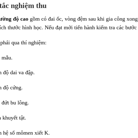
 tắc nghiệm thu
ường độ cao
gồm có đai ốc, vòng đệm sau khi gia công xong
ích thước hình học. Nếu đạt mới tiến hành kiểm tra các bước c
phải qua thí nghiệm:
 mẫu.
 độ dai va đập.
h độ cứng.
 đứt bu lông.
 khuyết tật.
h hệ số mômen xiết K.