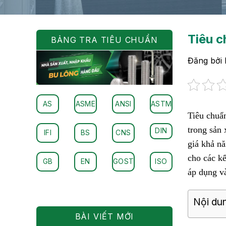
Tiêu c
BẢNG TRA TIÊU CHUẨN
Đăng bởi
AS
ASME
ANSI
ASTM
Tiêu chuẩ
trong sản 
DIN
IFI
BS
CNS
giá khả n
cho các kế
GB
EN
GOST
ISO
áp dụng v
Nội dun
BÀI VIẾT MỚI