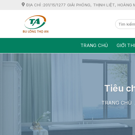
Skip
ĐỊA CHỈ :201/15/1277 GIẢI PHÓNG, THỊNH LIỆT, HOÀNG 
to
content
TRANG CHỦ
GIỚI TH
Tiêu c
TRANG CHỦ