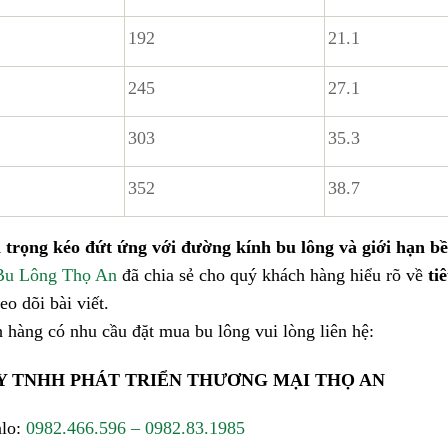
192
21.1
245
27.1
303
35.3
352
38.7
 trọng kéo đứt ứng với đường kính bu lông và giới hạn b
u Lông Thọ An
đã chia sẻ cho quý khách hàng hiểu rõ về
ti
eo dõi bài viết.
 hàng có nhu cầu đặt mua bu lông vui lòng liên hệ:
Y TNHH PHÁT TRIỂN THƯƠNG MẠI THỌ AN
alo:
0982.466.596 – 0982.83.1985