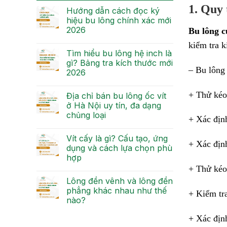
1. Quy
Hướng dẫn cách đọc ký
hiệu bu lông chính xác mới
2026
Bu lông c
kiểm tra k
Tìm hiểu bu lông hệ inch là
gì? Bảng tra kích thước mới
– Bu lông 
2026
+ Thử kéo
Địa chỉ bán bu lông ốc vít
ở Hà Nội uy tín, đa dạng
chủng loại
+ Xác định
Vít cấy là gì? Cấu tạo, ứng
+ Xác địn
dụng và cách lựa chọn phù
hợp
+ Thử kéo
Lông đền vênh và lông đền
phẳng khác nhau như thế
+ Kiểm tra
nào?
+ Xác địn