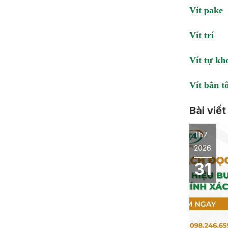
Vít pake
Vít trí
Vít tự kh
Vít bắn t
Bài viết
Th7
2026
31