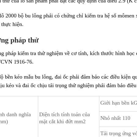
thử của lô sản phẩm phải đạt các quy định của điều 2.9 (K có
lô 2000 bộ bu lông phải có chứng chỉ kiểm tra hệ số mômen x
 thực hiện.
ơng pháp thử
g pháp kiểm tra thử nghiệm về cơ tính, kích thước hình học 
 TCVN 1916-76.
ộ bền kéo mẫu bu lông, đai ốc phải đảm bảo các điều kiện quy 
ịu kéo và đai ốc chịu tải trọng thử nghiệm phải đảm bảo điều
Giới hạn bền 
nh danh nghĩa
Diện tích tính toán của
Nhỏ nhất 110
(mm)
mặt cắt khi đứt mm2
Tải trọng ứng vớ