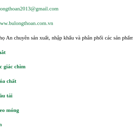
longthoan2013@gmail.com
ww.bulongthoan.com.vn
họ An chuyên sản xuất, nhập khẩu và phân phối các sản ph
mắt
c giác chìm
óa chất
ầu tải
neo móng
n