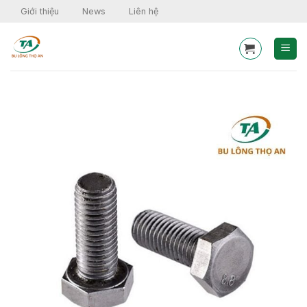
Skip
Giới thiệu
News
Liên hệ
to
content