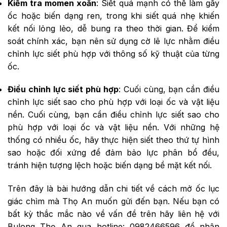
Kiểm tra momen xoắn
: Siết quá mạnh có thể làm gãy
ốc hoặc biến dạng ren, trong khi siết quá nhẹ khiến
kết nối lỏng lẻo, dễ bung ra theo thời gian. Để kiểm
soát chính xác, bạn nên sử dụng cờ lê lực nhằm điều
chỉnh lực siết phù hợp với thông số kỹ thuật của từng
ốc.
Điều chỉnh lực siết phù hợp
: Cuối cùng, bạn cần điều
chỉnh lực siết sao cho phù hợp với loại ốc và vật liệu
nền. Cuối cùng, bạn cần điều chỉnh lực siết sao cho
phù hợp với loại ốc và vật liệu nền. Với những hệ
thống có nhiều ốc, hãy thực hiện siết theo thứ tự hình
sao hoặc đối xứng để đảm bảo lực phân bổ đều,
tránh hiện tượng lệch hoặc biến dạng bề mặt kết nối.
Trên đây là bài hướng dẫn chi tiết về cách mở ốc lục
giác chìm mà Thọ An muốn gửi đến bạn. Nếu bạn có
bất kỳ thắc mắc nào về vấn đề trên hãy liên hệ với
Bulong Thọ An qua hotline: 0982466596 để nhận