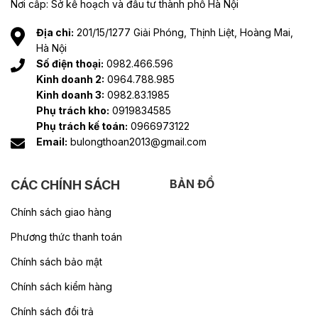
Nơi cấp: Sở kế hoạch và đầu tư thành phố Hà Nội
Địa chỉ:
201/15/1277 Giải Phóng, Thịnh Liệt, Hoàng Mai,
Hà Nội
Số điện thoại:
0982.466.596
Kinh doanh 2:
0964.788.985
Kinh doanh 3:
0982.83.1985
Phụ trách kho:
0919834585
Phụ trách kế toán:
0966973122
Email:
bulongthoan2013@gmail.com
BẢN ĐỒ
CÁC CHÍNH SÁCH
Chính sách giao hàng
Phương thức thanh toán
Chính sách bảo mật
Chính sách kiểm hàng
Chính sách đổi trả