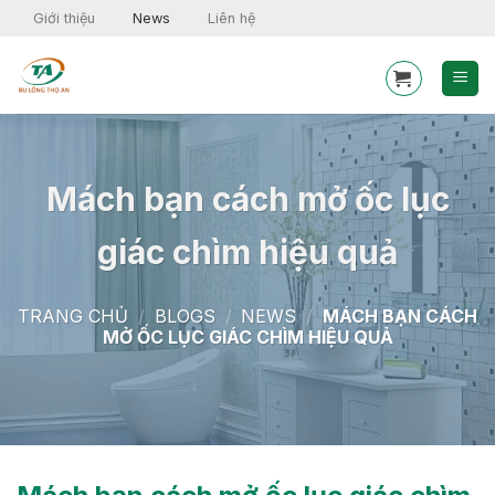
Skip
Giới thiệu
News
Liên hệ
to
content
Mách bạn cách mở ốc lục
giác chìm hiệu quả
TRANG CHỦ
/
BLOGS
/
NEWS
/
MÁCH BẠN CÁCH
MỞ ỐC LỤC GIÁC CHÌM HIỆU QUẢ