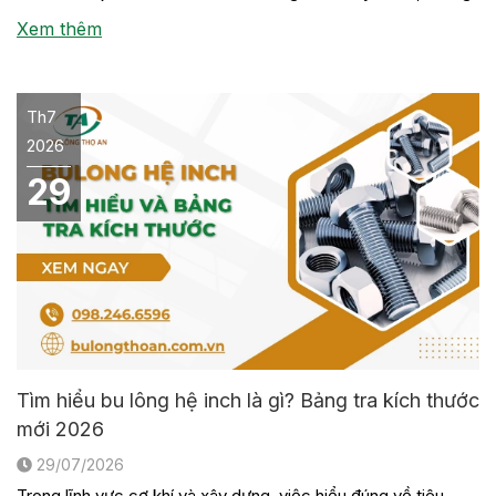
phải ai cũng nắm rõ ý nghĩa của các con số, chữ cái hay tiêu
Xem thêm
[…]
Th7
2026
29
Tìm hiểu bu lông hệ inch là gì? Bảng tra kích thước
mới 2026
29/07/2026
Trong lĩnh vực cơ khí và xây dựng, việc hiểu đúng về tiêu