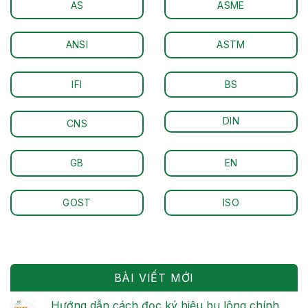
AS
ASME
ANSI
ASTM
IFI
BS
DIN
CNS
GB
EN
GOST
ISO
BÀI VIẾT MỚI
Hướng dẫn cách đọc ký hiệu bu lông chính