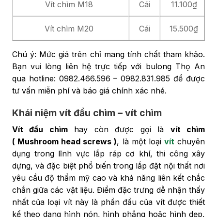
Vít chìm M18
Cái
11.100₫
Vít chìm M20
Cái
15.500₫
Chú ý: Mức giá trên chỉ mang tính chất tham khảo.
Bạn vui lòng liên hệ trực tiếp với bulong Thọ An
qua hotline: 0982.466.596 – 0982.831.985 để được
tư vấn miễn phí và báo giá chính xác nhé.
Khái niệm vít đầu chìm – vít chìm
Vít đầu chìm
hay còn được gọi là
vít chìm
( Mushroom head screws )
, là một loại
vít
chuyên
dụng trong lĩnh vực lắp ráp cơ khí, thi công xây
dựng, và đặc biệt phổ biến trong lắp đặt nội thất nơi
yêu cầu độ thẩm mỹ cao và khả năng liên kết chắc
chắn giữa các vật liệu. Điểm đặc trưng dễ nhận thấy
nhất của loại vít này là phần đầu của vít được thiết
kế theo dạng hình nón, hình phẳng hoặc hình dẹp,