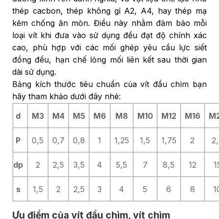
thép cacbon, thép không gỉ A2, A4, hay thép mạ
kẽm chống ăn mòn. Điều này nhằm đảm bảo mỗi
loại vít khi đưa vào sử dụng đều đạt độ chính xác
cao, phù hợp với các mối ghép yêu cầu lực siết
đồng đều, hạn chế lỏng mối liên kết sau thời gian
dài sử dụng.
Bảng kích thước tiêu chuẩn của vít đầu chìm bạn
hãy tham khảo dưới đây nhé:
d
M3
M4
M5
M6
M8
M10
M12
M16
M
P
0,5
0,7
0,8
1
1,25
1,5
1,75
2
2
dp
2
2,5
3,5
4
5,5
7
8,5
12
1
s
1,5
2
2,5
3
4
5
6
8
1
Ưu điểm của vít đầu chìm, vít chìm