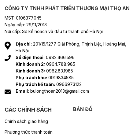
CÔNG TY TNHH PHÁT TRIỂN THƯƠNG MẠI THỌ AN
MST: 0106377045
Ngày cấp: 29/11/2013
Nơi cấp: Sở kế hoạch và đầu tư thành phố Hà Nội
Địa chỉ:
201/15/1277 Giải Phóng, Thịnh Liệt, Hoàng Mai,
Hà Nội
Số điện thoại:
0982.466.596
Kinh doanh 2:
0964.788.985
Kinh doanh 3:
0982.83.1985
Phụ trách kho:
0919834585
Phụ trách kế toán:
0966973122
Email:
bulongthoan2013@gmail.com
BẢN ĐỒ
CÁC CHÍNH SÁCH
Chính sách giao hàng
Phương thức thanh toán