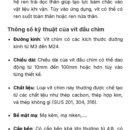
hệ ren trải dọc thân giúp tạo lực bám chắc vào
vật liệu khi vặn. Tùy vào ứng dụng, vít có thể có
ren suốt toàn thân hoặc ren nửa thân.
Thông số kỹ thuật của vít đầu chìm
Đường kính
: Vít chìm có các kích thước đường
kính từ M3 đến M24.
Chiều dài
: Chiều dài của vít đầu chìm có thể dao
động từ 10mm đến 100mm hoặc hơn tùy vào
từng thiết kế.
Chất liệu
: Loại vít chìm này thường được chế tạo
từ các chất liệu như thép cacbon, thép hợp kim,
và thép không gỉ (SUS 201, 304, 316).
Bề mặt mạ
: Mạ kẽm, mạ niken,….
Cấp bền
: Có cấp bền khá lớn thường từ 4.8, có