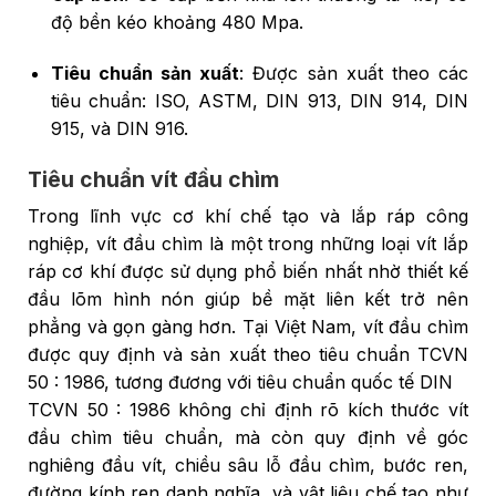
độ bền kéo khoảng 480 Mpa.
Tiêu chuẩn sản xuất
: Được sản xuất theo các
tiêu chuẩn: ISO, ASTM, DIN 913, DIN 914, DIN
915, và DIN 916.
Tiêu chuẩn vít đầu chìm
Trong lĩnh vực cơ khí chế tạo và lắp ráp công
nghiệp, vít đầu chìm là một trong những loại vít lắp
ráp cơ khí được sử dụng phổ biến nhất nhờ thiết kế
đầu lõm hình nón giúp bề mặt liên kết trở nên
phẳng và gọn gàng hơn. Tại Việt Nam, vít đầu chìm
được quy định và sản xuất theo tiêu chuẩn TCVN
50 : 1986, tương đương với tiêu chuẩn quốc tế DIN
TCVN 50 : 1986 không chỉ định rõ kích thước vít
đầu chìm tiêu chuẩn, mà còn quy định về góc
nghiêng đầu vít, chiều sâu lỗ đầu chìm, bước ren,
đường kính ren danh nghĩa, và vật liệu chế tạo như