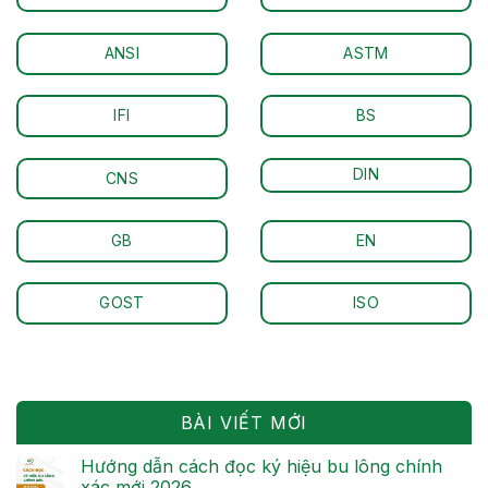
ANSI
ASTM
IFI
BS
DIN
CNS
GB
EN
GOST
ISO
BÀI VIẾT MỚI
Hướng dẫn cách đọc ký hiệu bu lông chính
xác mới 2026