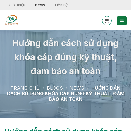
Skip
Giới thiệu
News
Liên hệ
to
content
Hướng dẫn cách sử dụng
khóa cáp đúng kỹ thuật,
đảm bảo an toàn
TRANG CHỦ
/
BLOGS
/
NEWS
/
HƯỚNG DẪN
CÁCH SỬ DỤNG KHÓA CÁP ĐÚNG KỸ THUẬT, ĐẢM
BẢO AN TOÀN