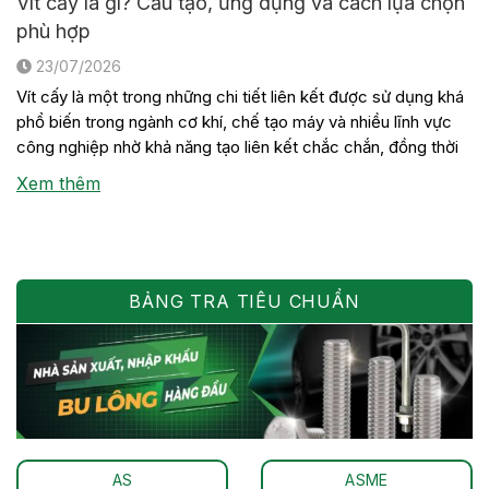
Vít cấy là gì? Cấu tạo, ứng dụng và cách lựa chọn
phù hợp
23/07/2026
Vít cấy là một trong những chi tiết liên kết được sử dụng khá
phổ biến trong ngành cơ khí, chế tạo máy và nhiều lĩnh vực
công nghiệp nhờ khả năng tạo liên kết chắc chắn, đồng thời
thuận tiện cho việc tháo lắp khi cần bảo trì hoặc thay thế thiết
Xem thêm
bị. Mặc […]
BẢNG TRA TIÊU CHUẨN
AS
ASME