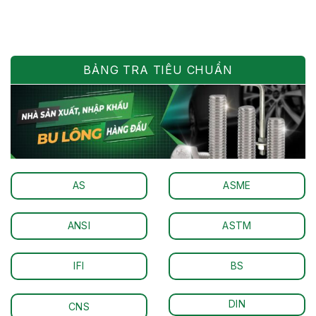
bị. Mặc […]
BẢNG TRA TIÊU CHUẨN
AS
ASME
ANSI
ASTM
IFI
BS
DIN
CNS