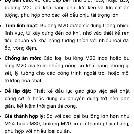
Độ bền cao
: Với các cấp bền như 8.8, 10.9, hoặc 12.9,
bulong M20 có khả năng chịu lực kéo và lực cắt ấn
tượng, phù hợp cho các kết cấu chịu tải trọng lớn.
Tính linh hoạt
: Bulong M20 được sử dụng trong nhiều
lĩnh vực, từ xây dựng đến cơ khí, nhờ vào thiết kế ren
tiêu chuẩn và khả năng tương thích với nhiều loại đai
ốc, vòng đệm.
Chống ăn mòn
: Các loại bu lông M20 inox hoặc bu
lông M20 mạ kẽm nhúng nóng có khả năng chống gỉ
sét, lý tưởng cho các công trình ngoài trời hoặc môi
trường hóa chất.
Dễ lắp đặt
: Thiết kế đầu lục giác giúp việc siết chặt
bằng cờ lê hoặc dụng cụ chuyên dụng trở nên đơn
giản, tiết kiệm thời gian thi công.
Giá thành hợp lý
: So với các loại bu lông lớn hơn như
M24 hoặc M30, bulong M20 có giá thành phải chăng,
phù hợp với nhiều loại dự án.