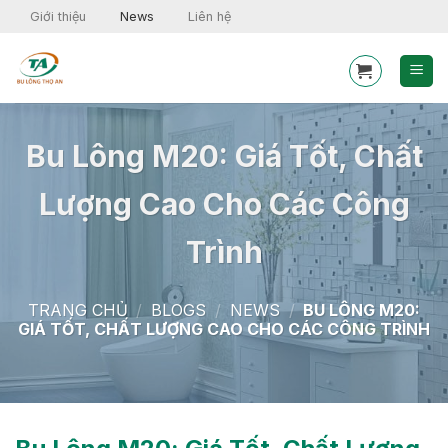
Skip
Giới thiệu
News
Liên hệ
to
content
Bu Lông M20: Giá Tốt, Chất
Lượng Cao Cho Các Công
Trình
TRANG CHỦ
/
BLOGS
/
NEWS
/
BU LÔNG M20:
GIÁ TỐT, CHẤT LƯỢNG CAO CHO CÁC CÔNG TRÌNH