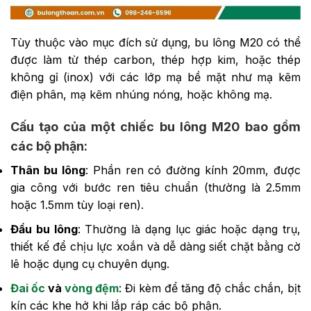
Tùy thuộc vào mục đích sử dụng, bu lông M20 có thể
được làm từ thép carbon, thép hợp kim, hoặc thép
không gỉ (inox) với các lớp mạ bề mặt như mạ kẽm
điện phân, mạ kẽm nhúng nóng, hoặc không mạ.
Cấu tạo của một chiếc bu lông M20 bao gồm
các bộ phận:
Thân bu lông
: Phần ren có đường kính 20mm, được
gia công với bước ren tiêu chuẩn (thường là 2.5mm
hoặc 1.5mm tùy loại ren).
Đầu bu lông
: Thường là dạng lục giác hoặc dạng trụ,
thiết kế để chịu lực xoắn và dễ dàng siết chặt bằng cờ
lê hoặc dụng cụ chuyên dụng.
Đai ốc
và
vòng đệm
: Đi kèm để tăng độ chắc chắn, bịt
kín các khe hở khi lắp ráp các bộ phận.