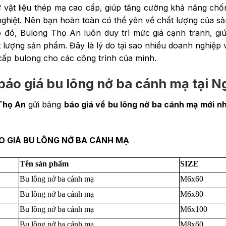
ừ vật liệu thép mạ cao cấp, giúp tăng cường khả năng chốn
 nghiệt. Nên bạn hoàn toàn có thể yên về chất lượng của 
đó, Bulong Thọ An luôn duy trì mức giá cạnh tranh, gi
 lượng sản phẩm. Đây là lý do tại sao nhiều doanh nghiệp
cấp bulong cho các công trình của mình.
báo giá bu lông nở ba cánh mạ tại 
Thọ An
gửi bảng
báo giá về bu lông nở ba cánh mạ
mới nh
O GIÁ BU LÔNG NỞ BA CÁNH MẠ
Tên sản phẩm
SIZE
Bu lông nở ba cánh mạ
M6x60
Bu lông nở ba cánh mạ
M6x80
Bu lông nở ba cánh mạ
M6x100
Bu lông nở ba cánh mạ
M8x60