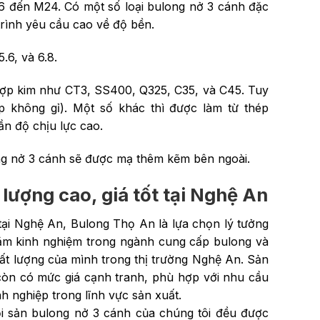
 đến M24. Có một số loại bulong nở 3 cánh đặc
rình yêu cầu cao về độ bền.
.6, và 6.8.
ợp kim như CT3, SS400, Q325, C35, và C45. Tuy
ép không gỉ). Một số khác thì được làm từ thép
n độ chịu lực cao.
g nở 3 cánh sẽ được mạ thêm kẽm bên ngoài.
lượng cao, giá tốt tại Nghệ An
ại Nghệ An, Bulong Thọ An là lựa chọn lý tưởng
năm kinh nghiệm trong ngành cung cấp bulong và
ất lượng của mình trong thị trường Nghệ An. Sản
òn có mức giá cạnh tranh, phù hợp với nhu cầu
 nghiệp trong lĩnh vực sản xuất.
ọi sản bulong nở 3 cánh của chúng tôi đều được