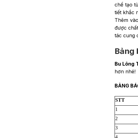
chế tạo t
tiết khắc
Thêm vào 
được chất
tác cung 
Bảng 
Bu Lông 
hơn nhé!
BẢNG BÁ
STT
1
2
3
4