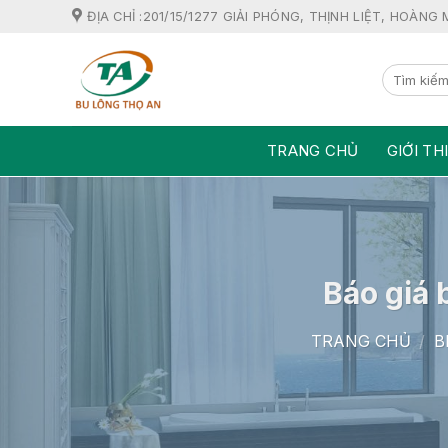
Skip
ĐỊA CHỈ :201/15/1277 GIẢI PHÓNG, THỊNH LIỆT, HOÀNG 
to
content
TRANG CHỦ
GIỚI TH
Báo giá 
TRANG CHỦ
/
B