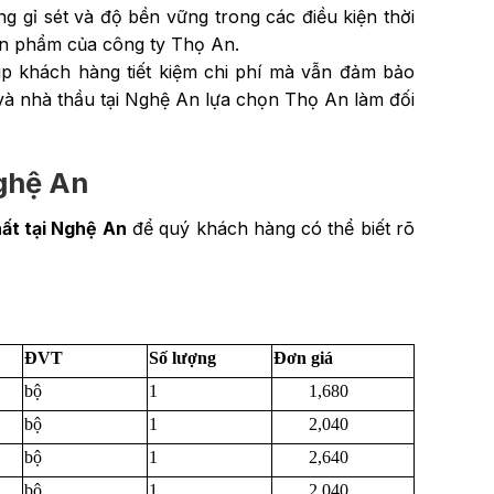
g gỉ sét và độ bền vững trong các điều kiện thời
sản phẩm của công ty Thọ An.
úp khách hàng tiết kiệm chi phí mà vẫn đảm bảo
 và nhà thầu tại Nghệ An lựa chọn Thọ An làm đối
Nghệ An
ất tại Nghệ An
để quý khách hàng có thể biết rõ
ĐVT
Số lượng
Đơn giá
bộ
1
1,680
bộ
1
2,040
bộ
1
2,640
bộ
1
2,040