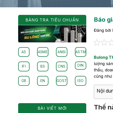
Báo gi
BẢNG TRA TIÊU CHUẨN
Đăng bởi
AS
ASME
ANSI
ASTM
Bulong T
lượng sản
DIN
IFI
BS
CNS
thầu, doa
cũng như 
GB
EN
GOST
ISO
Nội dun
Thế n
BÀI VIẾT MỚI