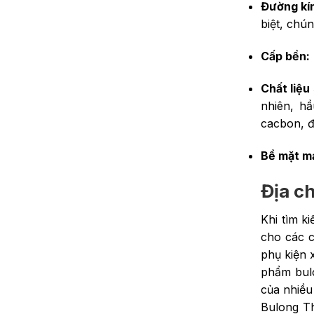
Đường kí
biệt, chú
Cấp bền:
Chất liệu
nhiên, hầ
cacbon, đ
Bề mặt m
Địa ch
Khi tìm k
cho các c
phụ kiện 
phẩm bulo
của nhiều
Bulong Th