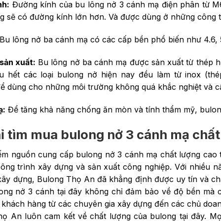
nh:
Đường kính của bu lông nở 3 cánh mạ điện phân từ M6
ng sẽ có đường kính lớn hơn. Và được dùng ở những công t
Bu lông nở ba cánh mạ có các cấp bền phổ biến như 4.6, 5
 sản xuất:
Bu lông nở ba cánh mạ được sản xuất từ thép h
u hết các loại bulong nở hiện nay đều làm từ inox (th
ể dùng cho những môi trường không quá khắc nghiệt và cầ
ạ:
Để tăng khả năng chống ăn mòn và tính thẩm mỹ, bulon
ỉ tìm mua bulong nở 3 cánh mạ chất 
iếm nguồn cung cấp bulong nở 3 cánh mạ chất lượng cao t
ông trình xây dựng và sản xuất công nghiệp. Với nhiều 
xây dựng, Bulong Thọ An đã khẳng định được uy tín và ch
ng nở 3 cánh tại đây không chỉ đảm bảo về độ bền mà c
 khách hàng từ các chuyên gia xây dựng đến các chủ doanh
ọ An luôn cam kết về chất lượng của bulong tại đây. M