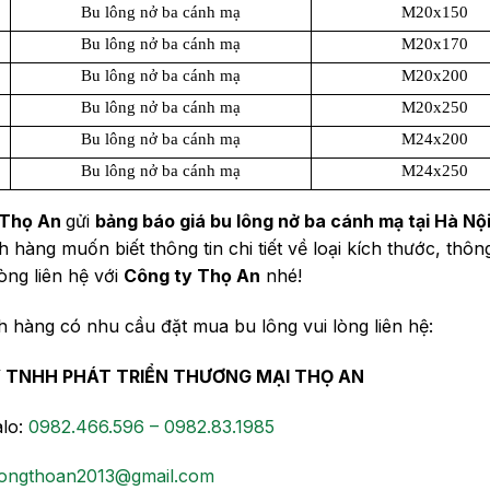
Bu lông nở ba cánh mạ
M20x150
Bu lông nở ba cánh mạ
M20x170
Bu lông nở ba cánh mạ
M20x200
Bu lông nở ba cánh mạ
M20x250
Bu lông nở ba cánh mạ
M24x200
Bu lông nở ba cánh mạ
M24x250
Thọ An
gửi
bảng báo giá bu lông nở ba cánh mạ tại Hà Nộ
 hàng muốn biết thông tin chi tiết về loại kích thước, th
 lòng liên hệ với
Công ty Thọ An
nhé!
 hàng có nhu cầu đặt mua bu lông vui lòng liên hệ:
 TNHH PHÁT TRIỂN THƯƠNG MẠI THỌ AN
alo:
0982.466.596 – 0982.83.1985
ongthoan2013@gmail.com