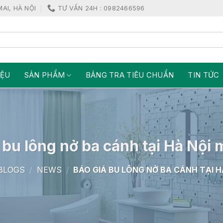
MAI, HÀ NỘI
TƯ VẤN 24H : 0982466596
IỆU
SẢN PHẨM
BẢNG TRA TIÊU CHUẨN
TIN TỨC
 bu lông nở ba cánh tại Hà Nội 
BLOGS
/
NEWS
/
BÁO GIÁ BU LÔNG NỞ BA CÁNH TẠI H