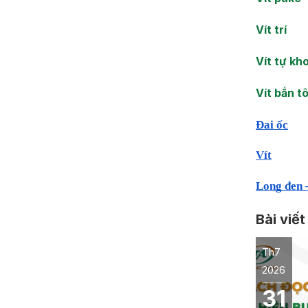
Vít trí
Vít tự kh
Vít bắn t
Đai ốc
Vít
Long đen 
Bài viết
Th7
2026
31