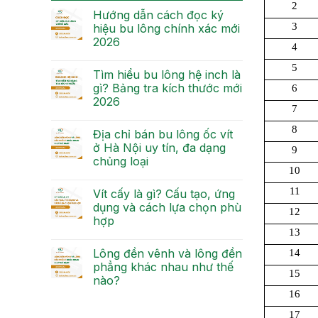
2
Hướng dẫn cách đọc ký
3
hiệu bu lông chính xác mới
2026
4
5
Tìm hiểu bu lông hệ inch là
gì? Bảng tra kích thước mới
6
2026
7
8
Địa chỉ bán bu lông ốc vít
ở Hà Nội uy tín, đa dạng
9
chủng loại
10
11
Vít cấy là gì? Cấu tạo, ứng
dụng và cách lựa chọn phù
12
hợp
13
Lông đền vênh và lông đền
14
phẳng khác nhau như thế
15
nào?
16
17