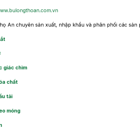
ww.bulongthoan.com.vn
Thọ An chuyên sản xuất, nhập khẩu và phân phối các sả
mắt
ở
c giác chìm
óa chất
ầu tải
neo móng
n