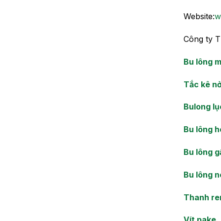
Website:
w
Công ty 
Bu lông 
Tắc kê n
Bulong lụ
Bu lông h
Bu lông g
Bu lông 
Thanh re
Vít pake