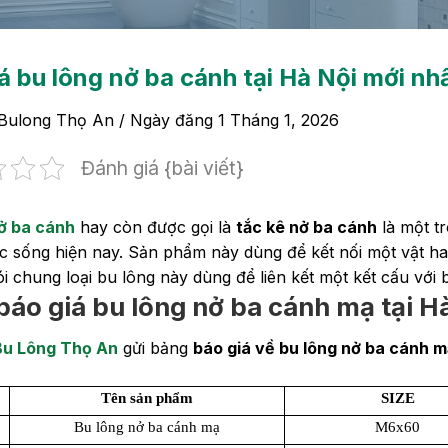
á bu lông nở ba cánh tại Hà Nội mới nh
Bulong Thọ An
/ Ngày đăng
1 Tháng 1, 2026
Đánh giá {bài viết}
ở ba cánh
hay còn được gọi là
tắc kê nở ba cánh
là một t
c sống hiện nay. Sản phẩm này dùng để kết nối một vật ha
i chung loại bu lông này dùng để liên kết một kết cấu với 
báo giá bu lông nở ba cánh mạ tại H
Bu Lông Thọ An
gửi bảng
báo giá về bu lông nở ba cánh m
Tên sản phẩm
SIZE
Bu lông nở ba cánh mạ
M6x60