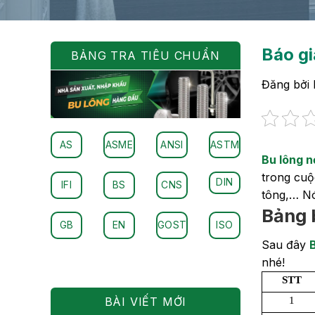
Báo gi
BẢNG TRA TIÊU CHUẨN
Đăng bởi
AS
ASME
ANSI
ASTM
Bu lông n
trong cuộ
DIN
IFI
BS
CNS
tông,… Nó
Bảng 
GB
EN
GOST
ISO
Sau đây
nhé!
STT
1
BÀI VIẾT MỚI