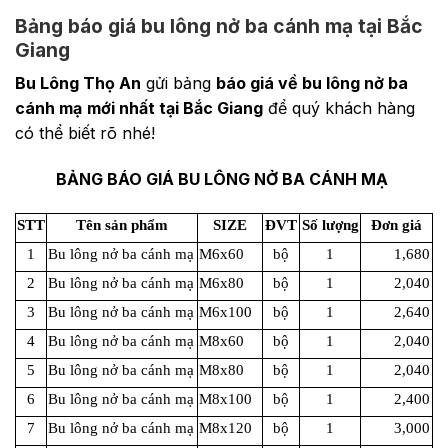
Bảng báo giá bu lông nở ba cánh mạ tại Bắc
Giang
Bu Lông Thọ An
gửi bảng
báo giá về bu lông nở ba
cánh mạ
mới nhất tại Bắc Giang
để quý khách hàng
có thể biết rõ nhé!
BẢNG BÁO GIÁ BU LÔNG NỞ BA CÁNH MẠ
STT
Tên sản phẩm
SIZE
ĐVT
Số lượng
Đơn giá
1
Bu lông nở ba cánh mạ
M6x60
bộ
1
1,680
2
Bu lông nở ba cánh mạ
M6x80
bộ
1
2,040
3
Bu lông nở ba cánh mạ
M6x100
bộ
1
2,640
4
Bu lông nở ba cánh mạ
M8x60
bộ
1
2,040
5
Bu lông nở ba cánh mạ
M8x80
bộ
1
2,040
6
Bu lông nở ba cánh mạ
M8x100
bộ
1
2,400
7
Bu lông nở ba cánh mạ
M8x120
bộ
1
3,000