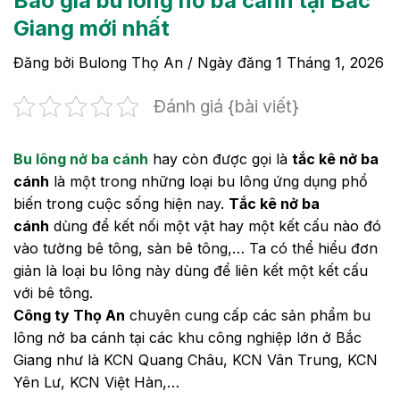
Báo giá bu lông nở ba cánh tại Bắc
Giang mới nhất
Đăng bởi
Bulong Thọ An
/ Ngày đăng
1 Tháng 1, 2026
Đánh giá {bài viết}
Bu lông nở ba cánh
hay còn được gọi là
tắc kê nở ba
cánh
là một trong những loại bu lông ứng dụng phổ
biến trong cuộc sống hiện nay.
Tắc kê nở ba
cánh
dùng để kết nối một vật hay một kết cấu nào đó
vào tường bê tông, sàn bê tông,… Ta có thể hiểu đơn
giản là loại bu lông này dùng để liên kết một kết cấu
với bê tông.
Công ty Thọ An
chuyên cung cấp các sản phẩm bu
lông nở ba cánh tại các khu công nghiệp lớn ở Bắc
Giang như là KCN Quang Châu, KCN Vân Trung, KCN
Yên Lư, KCN Việt Hàn,…