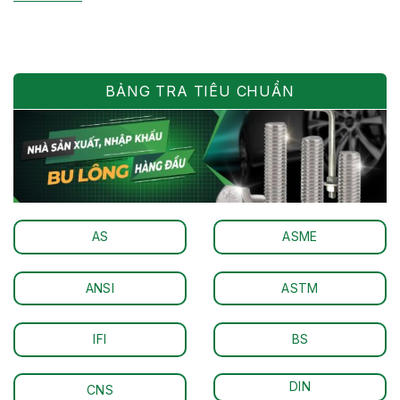
bị. Mặc […]
BẢNG TRA TIÊU CHUẨN
AS
ASME
ANSI
ASTM
IFI
BS
DIN
CNS