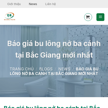
Skip
Giới thiệu
News
Liên hệ
to
content
Báo giá bu lông nở ba cánh
tại Bắc Giang mới nhất
TRANG CHỦ
/
BLOGS
/
NEWS
/
BÁO GIÁ BU
LÔNG NỞ BA CÁNH TẠI BẮC GIANG MỚI NHẤT