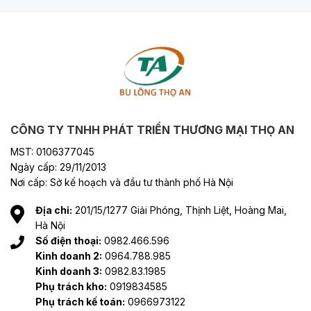
CÔNG TY TNHH PHÁT TRIỂN THƯƠNG MẠI THỌ AN
MST: 0106377045
Ngày cấp: 29/11/2013
Nơi cấp: Sở kế hoạch và đầu tư thành phố Hà Nội
Địa chỉ:
201/15/1277 Giải Phóng, Thịnh Liệt, Hoàng Mai,
Hà Nội
Số điện thoại:
0982.466.596
Kinh doanh 2:
0964.788.985
Kinh doanh 3:
0982.83.1985
Phụ trách kho:
0919834585
Phụ trách kế toán:
0966973122