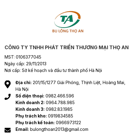
CÔNG TY TNHH PHÁT TRIỂN THƯƠNG MẠI THỌ AN
MST: 0106377045
Ngày cấp: 29/11/2013
Nơi cấp: Sở kế hoạch và đầu tư thành phố Hà Nội
Địa chỉ:
201/15/1277 Giải Phóng, Thịnh Liệt, Hoàng Mai,
Hà Nội
Số điện thoại:
0982.466.596
Kinh doanh 2:
0964.788.985
Kinh doanh 3:
0982.83.1985
Phụ trách kho:
0919834585
Phụ trách kế toán:
0966973122
Email:
bulongthoan2013@gmail.com