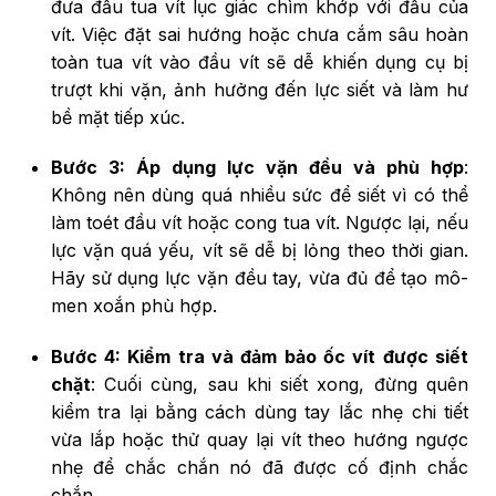
đưa đầu tua vít lục giác chìm khớp với đầu của
vít. Việc đặt sai hướng hoặc chưa cắm sâu hoàn
toàn tua vít vào đầu vít sẽ dễ khiến dụng cụ bị
trượt khi vặn, ảnh hưởng đến lực siết và làm hư
bề mặt tiếp xúc.
Bước 3: Áp dụng lực vặn đều và phù hợp
:
Không nên dùng quá nhiều sức để siết vì có thể
làm toét đầu vít hoặc cong tua vít. Ngược lại, nếu
lực vặn quá yếu, vít sẽ dễ bị lỏng theo thời gian.
Hãy sử dụng lực vặn đều tay, vừa đủ để tạo mô-
men xoắn phù hợp.
Bước 4: Kiểm tra và đảm bảo ốc vít được siết
chặt
: Cuối cùng, sau khi siết xong, đừng quên
kiểm tra lại bằng cách dùng tay lắc nhẹ chi tiết
vừa lắp hoặc thử quay lại vít theo hướng ngược
nhẹ để chắc chắn nó đã được cố định chắc
chắn.