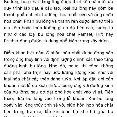
Bu lông hóa chất dạng ống được thiết kế nhằm tối ưu
quy trình lắp đặt. ề cấu tạo, loại bu lông này gồm ba
thành phần chính: bu lông, hóa chất neo và ống chứa
hóa chất. Phần bu lông và thanh ren được làm từ thép
mạ kẽm hoặc thép không gỉ có độ bền cao, tương tự
như ở các loại bu lông hóa chất Ramset, Hilti hay
Fischer đang được sử dụng phổ biến trong xây dựng.
Điểm khác biệt nằm ở phần hóa chất được đóng sẵn
trong ống thủy tinh với định lượng chính xác theo từng
đường kính bu lông. Nhờ đó, người thi công không
cần phải pha trộn hay ước lượng lượng keo như với
loại hóa chất cấy thép dạng tuýp. Khi lắp đặt, chỉ cần
khoan một lỗ có kích thước tương ứng với đường kính
của bu lông, sau đó đặt ống hóa chất vào vị trí. Tiếp
theo, đưa bu lông vào trong lỗ khoan. Khi bu lông
xoáy vào, ống thủy tinh sẽ vỡ, giúp hỗn hợp hóa chất
bên trong tràn ra, lấp kín toàn bộ khe hở giữa bu