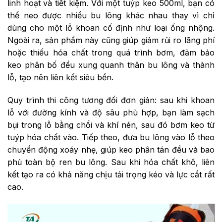
linh hoạt và tiết kiệm. Với một tuýp keo 500ml, bạn có
thể neo được nhiều bu lông khác nhau thay vì chỉ
dùng cho một lỗ khoan cố định như loại ống nhộng.
Ngoài ra, sản phẩm này cũng giúp giảm rủi ro lãng phí
hoặc thiếu hóa chất trong quá trình bơm, đảm bảo
keo phân bố đều xung quanh thân bu lông và thành
lỗ, tạo nên liên kết siêu bền.
Quy trình thi công tương đối đơn giản: sau khi khoan
lỗ với đường kính và độ sâu phù hợp, bạn làm sạch
bụi trong lỗ bằng chổi và khí nén, sau đó bơm keo từ
tuýp hóa chất vào. Tiếp theo, đưa bu lông vào lỗ theo
chuyển động xoáy nhẹ, giúp keo phân tán đều và bao
phủ toàn bộ ren bu lông. Sau khi hóa chất khô, liên
kết tạo ra có khả năng chịu tải trọng kéo và lực cắt rất
cao.