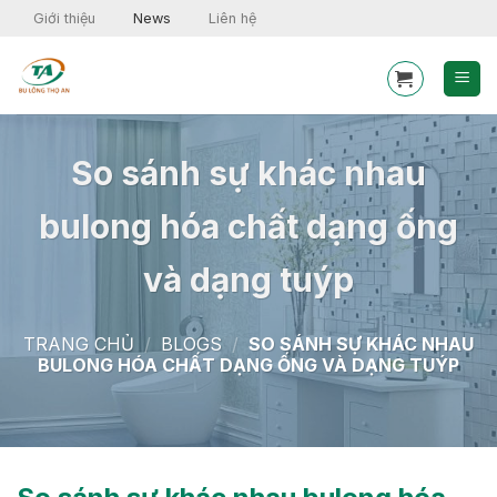
Skip
Giới thiệu
News
Liên hệ
to
content
So sánh sự khác nhau
bulong hóa chất dạng ống
và dạng tuýp
TRANG CHỦ
/
BLOGS
/
SO SÁNH SỰ KHÁC NHAU
BULONG HÓA CHẤT DẠNG ỐNG VÀ DẠNG TUÝP