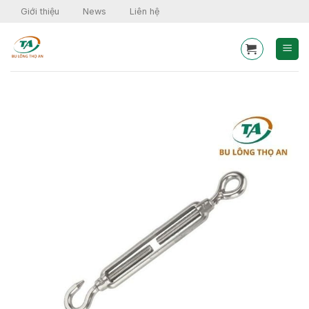
Skip
Giới thiệu
News
Liên hệ
to
content