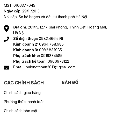
MST: 0106377045
Ngày cấp: 29/11/2013
Nơi cấp: Sở kế hoạch và đầu tư thành phố Hà Nội
Địa chỉ:
201/15/1277 Giải Phóng, Thịnh Liệt, Hoàng Mai,
Hà Nội
Số điện thoại:
0982.466.596
Kinh doanh 2:
0964.788.985
Kinh doanh 3:
0982.83.1985
Phụ trách kho:
0919834585
Phụ trách kế toán:
0966973122
Email:
bulongthoan2013@gmail.com
BẢN ĐỒ
CÁC CHÍNH SÁCH
Chính sách giao hàng
Phương thức thanh toán
Chính sách bảo mật