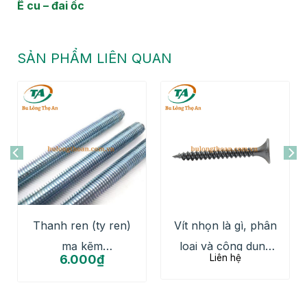
Ê cu – đai ốc
SẢN PHẨM LIÊN QUAN
Thanh ren (ty ren)
Vít nhọn là gì, phân
mạ kẽm
loại và công dụng
6.000
₫
Liên hệ
M6,M8,M10,M12 giá
chi tiết
tốt số lượng lớn