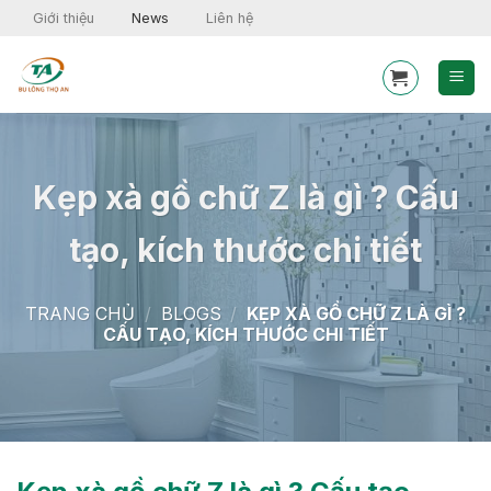
Skip
Giới thiệu
News
Liên hệ
to
content
Kẹp xà gồ chữ Z là gì ? Cấu
tạo, kích thước chi tiết
TRANG CHỦ
/
BLOGS
/
KẸP XÀ GỒ CHỮ Z LÀ GÌ ?
CẤU TẠO, KÍCH THƯỚC CHI TIẾT