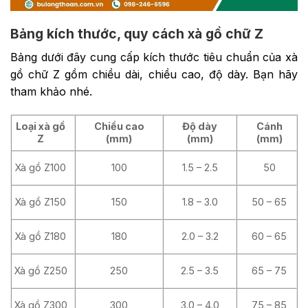
Bảng kích thước, quy cách xà gồ chữ Z
Bảng dưới đây cung cấp kích thước tiêu chuẩn của xà
gồ chữ Z gồm chiều dài, chiều cao, độ dày. Bạn hãy
tham khảo nhé.
Loại xà gồ
Chiều cao
Độ dày
Cánh
Z
(mm)
(mm)
(mm)
Xà gồ Z100
100
1.5 – 2.5
50
Xà gồ Z150
150
1.8 – 3.0
50 – 65
Xà gồ Z180
180
2.0 – 3.2
60 – 65
Xà gồ Z250
250
2.5 – 3.5
65 – 75
Xà gồ Z300
300
3.0 – 4.0
75 – 85