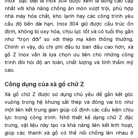
Inox đặc biệt là Inox 304 được xem là dòng cao cấp
nhất với khả năng chống ăn mòn vượt trội, phù hợp
nhà máy hóa chất, kho lạnh hay các công trình yêu
cầu độ bền dài hạn. Inox 304 giữ được cấu trúc ổn
định, không bị oxy hóa, chịu lực tốt và có tuổi thọ gần
như “trọn đời” so với thép mạ kẽm thông thường.
Chính vì vậy, dù chi phí đầu tư ban đầu cao hơn, xà
gồ Z Inox vẫn là lựa chọn ưu tiên cho những công
trình đòi hỏi độ an toàn, chất lượng và tính thẩm mỹ
cao.
Công dụng của xà gồ chữ Z
Xà gồ chữ Z được sử dụng chủ yếu để gắn kết góc
vuông trong hệ khung sắt thép và đóng vai trò như
một liên kết trung gian giúp cố định các cấu kiện chịu
lực trong công trình. Nhờ thiết kế dạng chữ Z đặc
trưng, vật liệu này tạo ra khả năng liên kết linh hoạt,
giúp các thanh xà gồ có thể nối chồng lên nhau ở