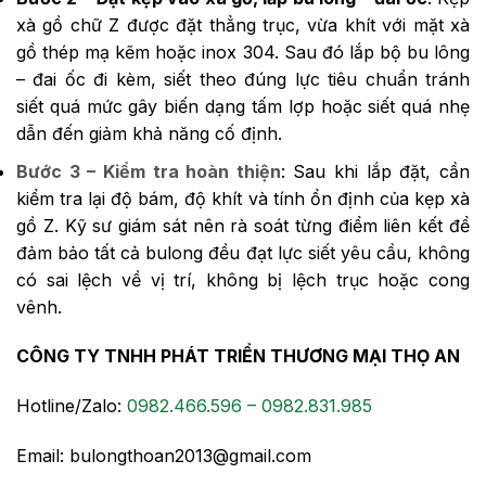
xà gồ chữ Z được đặt thẳng trục, vừa khít với mặt xà
gồ thép mạ kẽm hoặc inox 304. Sau đó lắp bộ bu lông
– đai ốc đi kèm, siết theo đúng lực tiêu chuẩn tránh
siết quá mức gây biến dạng tấm lợp hoặc siết quá nhẹ
dẫn đến giảm khả năng cố định.
Bước 3 – Kiểm tra hoàn thiện
: Sau khi lắp đặt, cần
kiểm tra lại độ bám, độ khít và tính ổn định của kẹp xà
gồ Z. Kỹ sư giám sát nên rà soát từng điểm liên kết để
đảm bảo tất cả bulong đều đạt lực siết yêu cầu, không
có sai lệch về vị trí, không bị lệch trục hoặc cong
vênh.
CÔNG TY TNHH PHÁT TRIỂN THƯƠNG MẠI THỌ AN
Hotline/Zalo:
0982.466.596 – 0982.831.985
Email: bulongthoan2013@gmail.com