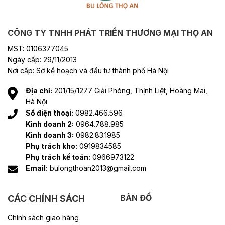
CÔNG TY TNHH PHÁT TRIỂN THƯƠNG MẠI THỌ AN
MST: 0106377045
Ngày cấp: 29/11/2013
Nơi cấp: Sở kế hoạch và đầu tư thành phố Hà Nội
Địa chỉ:
201/15/1277 Giải Phóng, Thịnh Liệt, Hoàng Mai,
Hà Nội
Số điện thoại:
0982.466.596
Kinh doanh 2:
0964.788.985
Kinh doanh 3:
0982.83.1985
Phụ trách kho:
0919834585
Phụ trách kế toán:
0966973122
Email:
bulongthoan2013@gmail.com
BẢN ĐỒ
CÁC CHÍNH SÁCH
Chính sách giao hàng