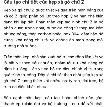
Cấu tạo chi tiết của kẹp xà gồ chữ Z
Kẹp xà gồ chữ Z được thiết kế dựa trên hình dáng của
xà gồ Z, giúp phân bổ lực treo hợp lý và hạn chế biến
dạng khi lắp đặt. Phần thân kẹp tạo hình chữ Z là bộ
phận quan trọng nhất, được gia công từ thép mạ kẽm
nhúng nóng, thép carbon hoặc inox 304, đảm bảo độ
cứng, khả năng chịu tải và chống ăn mòn trong môi
trường nhà xưởng.
Trên thân kẹp, nhà sản xuất bố trí các rãnh liên kết và
lỗ bắt vít theo tiêu chuẩn, nhằm tối ưu khả năng cố
định bu lông – ốc vít và hỗ trợ điều chỉnh vị trí trong
quá trình thi công. Đây là chi tiết then chốt giúp kẹp xà
gồ chữ Z tương thích với nhiều loại ty ren, đai treo, hệ
treo cơ điện khác nhau.
Bên cạnh thân kẹp, cấu tạo hoàn chỉnh còn gồm
thanh ép (plate ép) và bộ bulong – ecu để siết chặt.