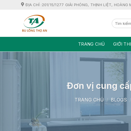
Skip
ĐỊA CHỈ :201/15/1277 GIẢI PHÓNG, THỊNH LIỆT, HOÀNG 
to
content
TRANG CHỦ
GIỚI TH
Đơn vị cung cấ
TRANG CHỦ
/
BLOGS