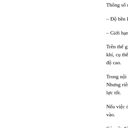
Thông số n
– Độ bền 
– Giới hạ
Trên thế g
khí, cụ th
độ cao.
Trong nội 
Nhưng riên
lực tốt.
Nếu việc đ
vào.