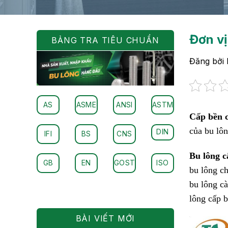
Đơn vị
BẢNG TRA TIÊU CHUẨN
Đăng bởi
AS
ASME
ANSI
ASTM
Cấp bền c
của bu lôn
DIN
IFI
BS
CNS
Bu lông 
GB
EN
GOST
ISO
bu lông ch
bu lông c
lông cấp 
BÀI VIẾT MỚI