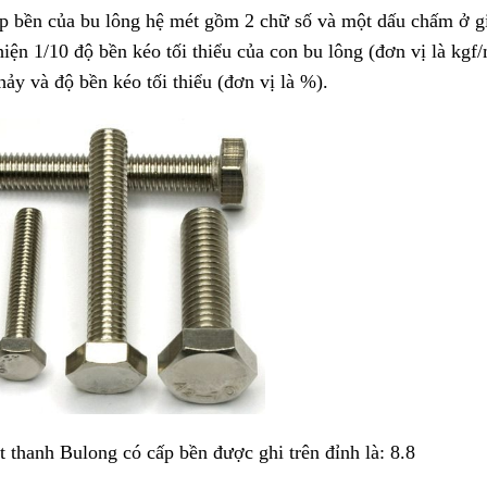
ấp bền của bu lông hệ mét gồm 2 chữ số và một dấu chấm ở gi
iện 1/10 độ bền kéo tối thiểu của con bu lông (đơn vị là kgf/m
hảy và độ bền kéo tối thiểu (đơn vị là %).
 thanh Bulong có cấp bền được ghi trên đỉnh là: 8.8