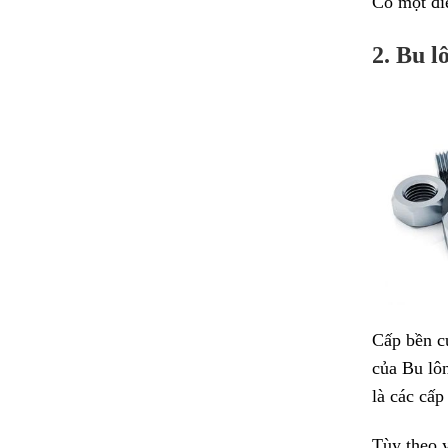
Có một điề
2. Bu l
Cấp bền củ
của Bu lô
là các cấ
Tùy theo y