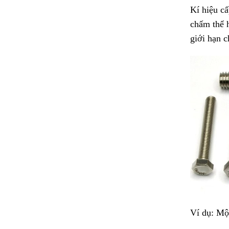
Kí hiệu c
chấm thể h
giới hạn c
Ví dụ: Một