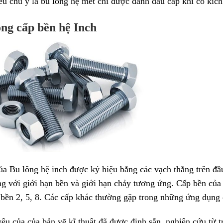
u chú ý là bu lông hệ mét chỉ được đánh dấu cấp khi có kích 
ông cấp bền hệ Inch
a Bu lông hệ inch được ký hiệu bằng các vạch thẳng trên đầu
ng với giới hạn bền và giới hạn chảy tương ứng. Cấp bền của
p bền 2, 5, 8. Các cấp khác thường gặp trong những ứng dụn
êu của của bản vẽ kĩ thuật đã được định sẵn, nghiên cứu từ 