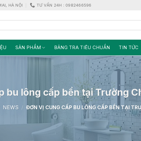
MAI, HÀ NỘI
TƯ VẤN 24H : 0982466596
IỆU
SẢN PHẨM
BẢNG TRA TIÊU CHUẨN
TIN TỨC
p bu lông cấp bền tại Trường C
/
NEWS
/
ĐƠN VỊ CUNG CẤP BU LÔNG CẤP BỀN TẠI TR