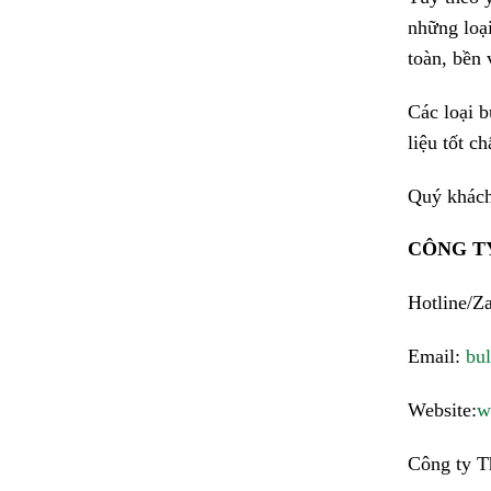
những loại
toàn, bền 
Các loại b
liệu tốt c
Quý khách
CÔNG T
Hotline/Z
Email:
bu
Website:
w
Công ty T