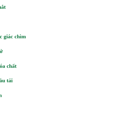
mắt
c giác chìm
nở
óa chất
ầu tải
n