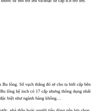
thước từ M6 trở lên và/hoặc từ cấp 8.8 trở lên.
 Bu lông. Số vạch thẳng đó sẽ cho ta biết cấp bền
 Bu lông hệ inch có 17 cấp nhưng thông dụng nhất
g đặc biệt như ngành hàng không…
trước, nhà thầu hoặc người tiêu dùng nên lựa chọn