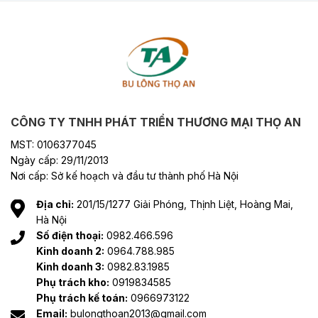
CÔNG TY TNHH PHÁT TRIỂN THƯƠNG MẠI THỌ AN
MST: 0106377045
Ngày cấp: 29/11/2013
Nơi cấp: Sở kế hoạch và đầu tư thành phố Hà Nội
Địa chỉ:
201/15/1277 Giải Phóng, Thịnh Liệt, Hoàng Mai,
Hà Nội
Số điện thoại:
0982.466.596
Kinh doanh 2:
0964.788.985
Kinh doanh 3:
0982.83.1985
Phụ trách kho:
0919834585
Phụ trách kế toán:
0966973122
Email:
bulongthoan2013@gmail.com