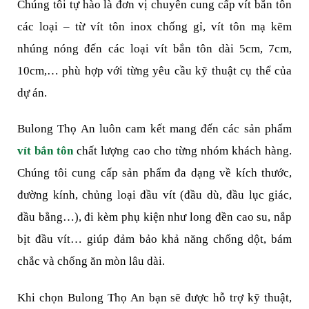
Chúng tôi tự hào là đơn vị chuyên cung cấp vít bắn tôn 
các loại – từ vít tôn inox chống gỉ, vít tôn mạ kẽm 
nhúng nóng đến các loại vít bắn tôn dài 5cm, 7cm, 
10cm,… phù hợp với từng yêu cầu kỹ thuật cụ thể của 
dự án.
Bulong Thọ An luôn cam kết mang đến các sản phẩm 
vít bắn tôn
 chất lượng cao cho từng nhóm khách hàng. 
Chúng tôi cung cấp sản phẩm đa dạng về kích thước, 
đường kính, chủng loại đầu vít (đầu dù, đầu lục giác, 
đầu bằng…), đi kèm phụ kiện như long đền cao su, nắp 
bịt đầu vít… giúp đảm bảo khả năng chống dột, bám 
chắc và chống ăn mòn lâu dài.
Khi chọn Bulong Thọ An bạn sẽ được hỗ trợ kỹ thuật, 