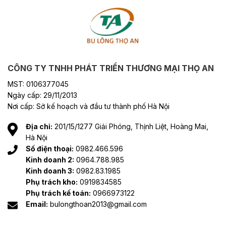
CÔNG TY TNHH PHÁT TRIỂN THƯƠNG MẠI THỌ AN
MST: 0106377045
Ngày cấp: 29/11/2013
Nơi cấp: Sở kế hoạch và đầu tư thành phố Hà Nội
Địa chỉ:
201/15/1277 Giải Phóng, Thịnh Liệt, Hoàng Mai,
Hà Nội
Số điện thoại:
0982.466.596
Kinh doanh 2:
0964.788.985
Kinh doanh 3:
0982.83.1985
Phụ trách kho:
0919834585
Phụ trách kế toán:
0966973122
Email:
bulongthoan2013@gmail.com