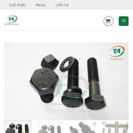
Skip
Giới thiệu
News
Liên hệ
to
content