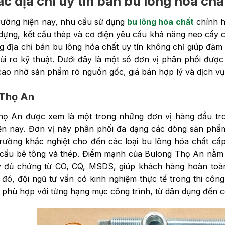
c địa chỉ uy tín bán bu lông hóa chấ
trường hiện nay, nhu cầu sử dụng
bu lông hóa chất
chính h
 dựng, kết cấu thép và cơ điện yêu cầu khả năng neo cấy chị
 địa chỉ bán bu lông hóa chất uy tín không chỉ giúp đảm 
ủi ro kỹ thuật. Dưới đây là một số đơn vị phân phối được
cao nhờ sản phẩm rõ nguồn gốc, giá bán hợp lý và dịch vụ
 Thọ An
họ An được xem là một trong những đơn vị hàng đầu tr
ện nay. Đơn vị này phân phối đa dạng các dòng sản phẩ
rường khắc nghiệt cho đến các loại bu lông hóa chất cấ
 cấu bê tông và thép. Điểm mạnh của Bulong Thọ An nằm 
y đủ chứng từ CO, CQ, MSDS, giúp khách hàng hoàn toàn
đó, đội ngũ tư vấn có kinh nghiệm thực tế trong thi côn
phù hợp với từng hạng mục công trình, từ dân dụng đến c