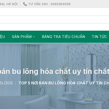
MAI, HÀ NỘI
TƯ VẤN 24H : 0982466596
IỆU
SẢN PHẨM
BẢNG TRA TIÊU CHUẨN
TIN TỨC
bán bu lông hóa chất uy tín chấ
BLOGS
/
TOP 5 NƠI BÁN BU LÔNG HÓA CHẤT UY TÍN 