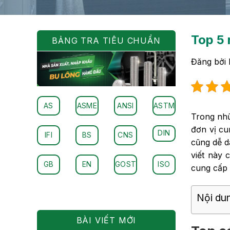
Top 5 
BẢNG TRA TIÊU CHUẨN
Đăng bởi
AS
ASME
ANSI
ASTM
Trong nhữ
đơn vị cu
DIN
IFI
BS
CNS
cũng dễ d
viết này 
GB
EN
GOST
ISO
cung cấp 
Nội dun
BÀI VIẾT MỚI