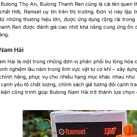
Bulong Thọ An, Bulong Thanh Ren cũng là cái tên quen t
chất Hilti, Ramset uy tín trên thị trường. Đơn vị này tậ
từ những thương hiệu lớn, được ứng dụng rộng rãi trong 
anh Ren được đánh giá cao nhờ khả năng cung ứng ổn đị
àng.
 Nam Hải
m Hải là một trong những đơn vị phân phối bu lông hóa ch
inh nghiệm lâu năm trong lĩnh vực vật tư cơ khí – xây dự
chính hãng, phục vụ cho nhiều hạng mục khác nhau như ne
 cạnh yếu tố chất lượng, chính sách giá tương đối cạnh t
 kiện công trình giúp Bulong Nam Hải trở thành lựa chọn