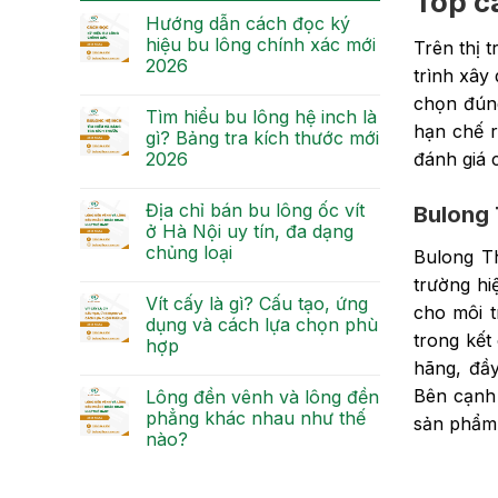
Top cá
Hướng dẫn cách đọc ký
hiệu bu lông chính xác mới
Trên thị 
2026
trình xây
chọn đúng
Tìm hiểu bu lông hệ inch là
hạn chế r
gì? Bảng tra kích thước mới
đánh giá 
2026
Địa chỉ bán bu lông ốc vít
Bulong
ở Hà Nội uy tín, đa dạng
chủng loại
Bulong T
trường hi
Vít cấy là gì? Cấu tạo, ứng
cho môi t
dụng và cách lựa chọn phù
trong kết
hợp
hãng, đầ
Bên cạnh 
Lông đền vênh và lông đền
phẳng khác nhau như thế
sản phẩm 
nào?