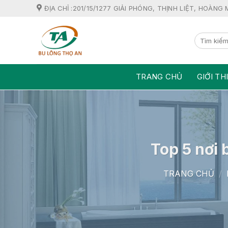
Skip
ĐỊA CHỈ :201/15/1277 GIẢI PHÓNG, THỊNH LIỆT, HOÀNG 
to
content
TRANG CHỦ
GIỚI TH
Top 5 nơi 
TRANG CHỦ
/