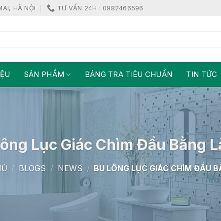
MAI, HÀ NỘI
TƯ VẤN 24H : 0982466596
IỆU
SẢN PHẨM
BẢNG TRA TIÊU CHUẨN
TIN TỨC
ông Lục Giác Chìm Đầu Bằng L
HỦ
/
BLOGS
/
NEWS
/
BU LÔNG LỤC GIÁC CHÌM ĐẦU B