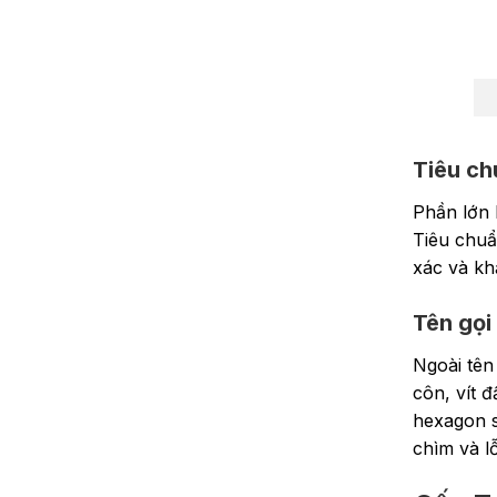
Tiêu ch
Phần lớn 
Tiêu chuẩ
xác và kh
Tên gọi
Ngoài tên
côn, vít đ
hexagon s
chìm và lỗ