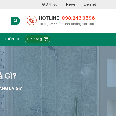
Giới thiệu
News
Liên hệ
HOTLINE:
098.246.6596
Hỗ trợ 24/7 (nhanh chóng tiện lợi)
LIÊN HỆ
Giỏ hàng
à Gì?
ẰNG LÀ GÌ?