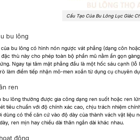
Cấu Tạo Của Bu Lông Lục Giác C
u bu lông
của bu lông có hình nón ngược vát phẳng (dạng côn hoặc p
 đặc thù này cho phép toàn bộ phần mũ nằm ẩn gọn gàng và
 ứng.
Ngay tại tâm mặt phẳng đầu là một hốc sáu cạnh (lỗ 
trò làm điểm tiếp nhận mô-men xoắn từ dụng cụ chuyên dụn
ân ren
 bu lông thường được gia công dạng ren suốt hoặc ren lử
ét tiêu chuẩn với độ chính xác cao, chịu trách nhiệm chính 
i dùng có thể căn cứ vào độ dày của thành vách vật liệu n
dày, ren mịn hay chiều dài thân ngắn dài khác nhau.
hoạt động