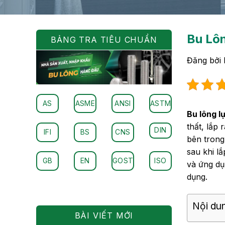
Bu Lôn
BẢNG TRA TIÊU CHUẨN
Đăng bởi
AS
ASME
ANSI
ASTM
Bu lông l
thất, lắp
DIN
IFI
BS
CNS
bên trong
sau khi lắ
GB
EN
GOST
ISO
và ứng dụ
dụng.
Nội dun
BÀI VIẾT MỚI