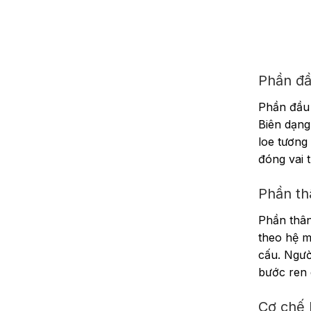
Phần đầ
Phần đầu 
Biên dạng
loe tương
đóng vai 
Phần th
Phần thân
theo hệ m
cấu. Ngườ
bước ren 
Cơ chế 