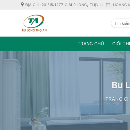
Skip
ĐỊA CHỈ :201/15/1277 GIẢI PHÓNG, THỊNH LIỆT, HOÀNG 
to
content
TRANG CHỦ
GIỚI TH
Bu L
TRANG C