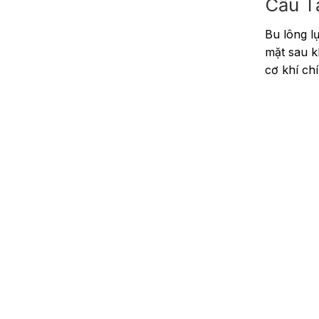
Cấu T
Bu lông l
mặt sau k
cơ khí ch