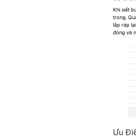
Khi siết 
trong.
Quá
lắp ráp l
đóng và n
Ưu Đi