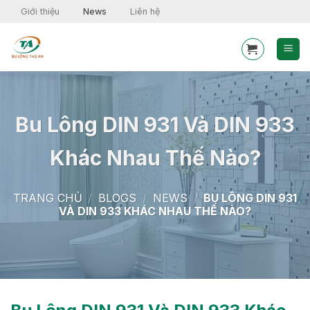
Skip
Giới thiệu
News
Liên hệ
to
content
Bu Lông DIN 931 Và DIN 933
Khác Nhau Thế Nào?
TRANG CHỦ
/
BLOGS
/
NEWS
/
BU LÔNG DIN 931
VÀ DIN 933 KHÁC NHAU THẾ NÀO?