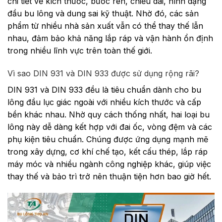
chi tiết về kích thước, bước ren, chiều dài, hình dạng
đầu bu lông và dung sai kỹ thuật. Nhờ đó, các sản
phẩm từ nhiều nhà sản xuất vẫn có thể thay thế lẫn
nhau, đảm bảo khả năng lắp ráp và vận hành ổn định
trong nhiều lĩnh vực trên toàn thế giới.
Vì sao DIN 931 và DIN 933 được sử dụng rộng rãi?
DIN 931 và DIN 933 đều là tiêu chuẩn dành cho bu
lông đầu lục giác ngoài với nhiều kích thước và cấp
bền khác nhau. Nhờ quy cách thống nhất, hai loại bu
lông này dễ dàng kết hợp với đai ốc, vòng đệm và các
phụ kiện tiêu chuẩn. Chúng được ứng dụng mạnh mẽ
trong xây dựng, cơ khí chế tạo, kết cấu thép, lắp ráp
máy móc và nhiều ngành công nghiệp khác, giúp việc
thay thế và bảo trì trở nên thuận tiện hơn bao giờ hết.