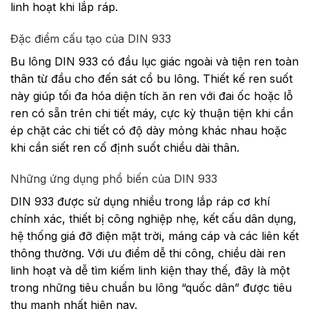
linh hoạt khi lắp ráp.
Đặc điểm cấu tạo của DIN 933
Bu lông DIN 933 có đầu lục giác ngoài và tiện ren toàn
thân từ đầu cho đến sát cổ bu lông. Thiết kế ren suốt
này giúp tối đa hóa diện tích ăn ren với đai ốc hoặc lỗ
ren có sẵn trên chi tiết máy, cực kỳ thuận tiện khi cần
ép chặt các chi tiết có độ dày mỏng khác nhau hoặc
khi cần siết ren cố định suốt chiều dài thân.
Những ứng dụng phổ biến của DIN 933
DIN 933 được sử dụng nhiều trong lắp ráp cơ khí
chính xác, thiết bị công nghiệp nhẹ, kết cấu dân dụng,
hệ thống giá đỡ điện mặt trời, máng cáp và các liên kết
thông thường. Với ưu điểm dễ thi công, chiều dài ren
linh hoạt và dễ tìm kiếm linh kiện thay thế, đây là một
trong những tiêu chuẩn bu lông “quốc dân” được tiêu
thụ mạnh nhất hiện nay.