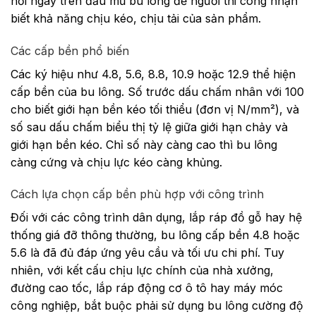
nổi ngay trên đầu mũ bu lông để người thi công nhận
biết khả năng chịu kéo, chịu tải của sản phẩm.
Các cấp bền phổ biến
Các ký hiệu như 4.8, 5.6, 8.8, 10.9 hoặc 12.9 thể hiện
cấp bền của bu lông. Số trước dấu chấm nhân với 100
cho biết giới hạn bền kéo tối thiểu (đơn vị N/mm²), và
số sau dấu chấm biểu thị tỷ lệ giữa giới hạn chảy và
giới hạn bền kéo. Chỉ số này càng cao thì bu lông
càng cứng và chịu lực kéo càng khủng.
Cách lựa chọn cấp bền phù hợp với công trình
Đối với các công trình dân dụng, lắp ráp đồ gỗ hay hệ
thống giá đỡ thông thường, bu lông cấp bền 4.8 hoặc
5.6 là đã đủ đáp ứng yêu cầu và tối ưu chi phí. Tuy
nhiên, với kết cấu chịu lực chính của nhà xưởng,
đường cao tốc, lắp ráp động cơ ô tô hay máy móc
công nghiệp, bắt buộc phải sử dụng bu lông cường độ