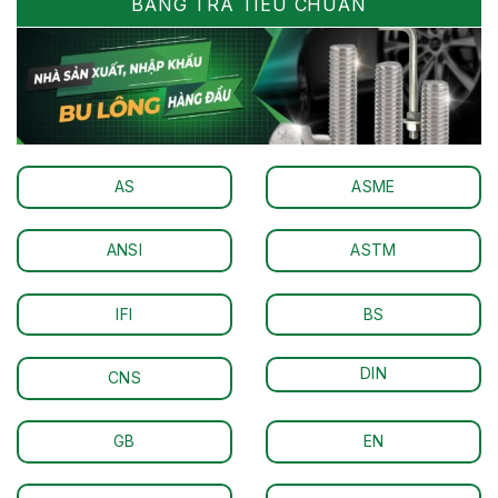
BẢNG TRA TIÊU CHUẨN
AS
ASME
ANSI
ASTM
IFI
BS
DIN
CNS
GB
EN