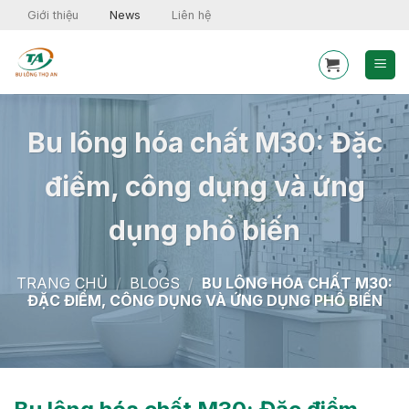
Skip
Giới thiệu
News
Liên hệ
to
content
Bu lông hóa chất M30: Đặc
điểm, công dụng và ứng
dụng phổ biến
TRANG CHỦ
/
BLOGS
/
BU LÔNG HÓA CHẤT M30:
ĐẶC ĐIỂM, CÔNG DỤNG VÀ ỨNG DỤNG PHỔ BIẾN