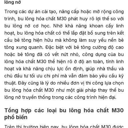
lông nở
Trong các dự án cải tạo, nâng cấp hoặc mở rộng công
trình, bu lông hóa chất M30 phát huy rõ lợi thế so với
bu lông nở cơ học. Nhờ khả năng khoan cấy linh
hoạt, bu lông hóa chất có thể lắp đặt bổ sung trên kết
cấu bê tông hiện hữu mà không làm suy yếu nền bê
tông xung quanh. Đặc biệt với bê tông cường độ cao
hoặc bê tông đã có vết nứt nhỏ, công dụng của bu
lông hóa chất M30 thể hiện rõ ở độ an toàn, tính linh
hoạt và khả năng chịu lực ổn định, giúp nhà thầu và
chủ đầu tư tối ưu chi phí mà vẫn đảm bảo yêu cầu kỹ
thuật. Đây cũng là lý do nhiều đơn vị thi công lựa chọn
bu lông hóa chất M30 như một giải pháp thay thế bu
lông nở truyền thống trong các công trình hiện đại.
Tổng hợp các loại bu lông hóa chất M30
phổ biến
Trên thị trường hiện nay, bu lông hóa chất M30 được