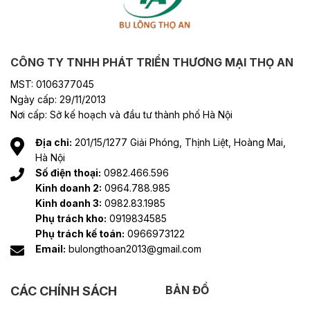
CÔNG TY TNHH PHÁT TRIỂN THƯƠNG MẠI THỌ AN
MST: 0106377045
Ngày cấp: 29/11/2013
Nơi cấp: Sở kế hoạch và đầu tư thành phố Hà Nội
Địa chỉ:
201/15/1277 Giải Phóng, Thịnh Liệt, Hoàng Mai,
Hà Nội
Số điện thoại:
0982.466.596
Kinh doanh 2:
0964.788.985
Kinh doanh 3:
0982.83.1985
Phụ trách kho:
0919834585
Phụ trách kế toán:
0966973122
Email:
bulongthoan2013@gmail.com
BẢN ĐỒ
CÁC CHÍNH SÁCH